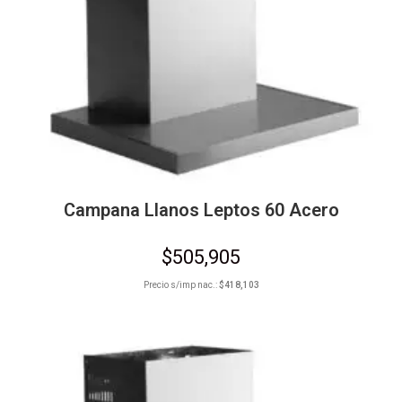
Campana Llanos Leptos 60 Acero
$
505,905
Precio s/imp nac.:
$
418,103