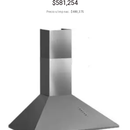
$
581,254
Precio s/imp nac.:
$
480,375