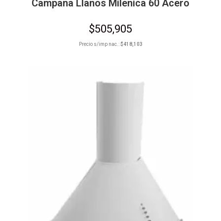
Campana Llanos Milenica 60 Acero
$
505,905
Precio s/imp nac.:
$
418,103