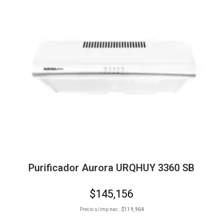
Purificador Aurora URQHUY 3360 SB
$
145,156
Precio s/imp nac.:
$
119,964