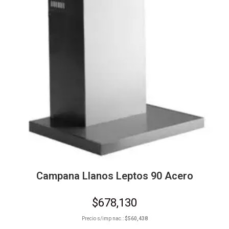
Campana Llanos Leptos 90 Acero
$
678,130
Precio s/imp nac.:
$
560,438