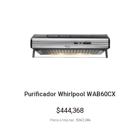
Purificador Whirlpool WAB60CX
$
444,368
Precio s/imp nac.:
$
367,246