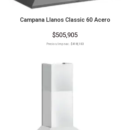
Campana Llanos Classic 60 Acero
$
505,905
Precio s/imp nac.:
$
418,103