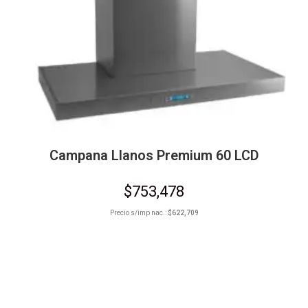
Campana Llanos Premium 60 LCD
$
753,478
Precio s/imp nac.:
$
622,709