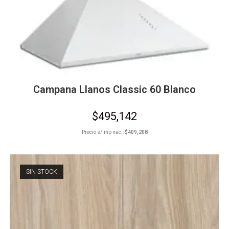
Campana Llanos Classic 60 Blanco
$
495,142
Precio s/imp nac.:
$
409,208
SIN STOCK