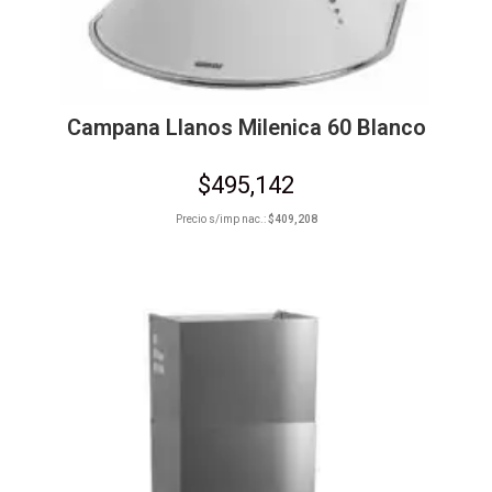
Campana Llanos Milenica 60 Blanco
$
495,142
Precio s/imp nac.:
$
409,208