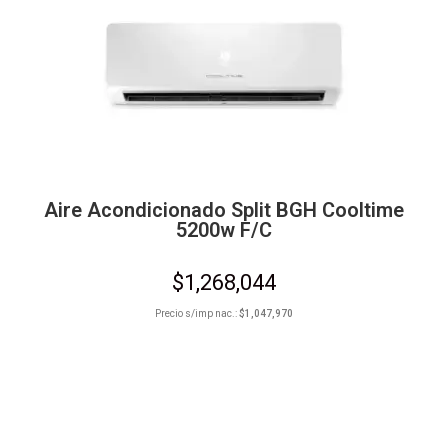
Aire Acondicionado Split BGH Cooltime
5200w F/C
$
1,268,044
Precio s/imp nac.:
$
1,047,970