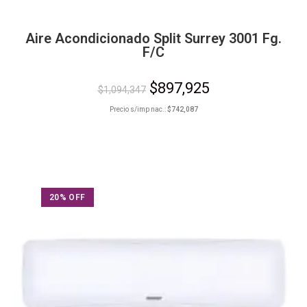
Aire Acondicionado Split Surrey 3001 Fg.
F/C
$
897,925
$
1,094,347
Precio s/imp nac.:
$
742,087
20% OFF