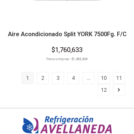
Aire Acondicionado Split YORK 7500Fg. F/C
$
1,760,633
Precio s/imp nac.:
$
1,455,069
1
2
3
4
…
10
11
12