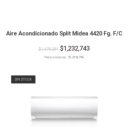
Aire Acondicionado Split Midea 4420 Fg. F/C
$
1,232,743
$
1,479,291
Precio s/imp nac.:
$
1,018,796
SIN STOCK