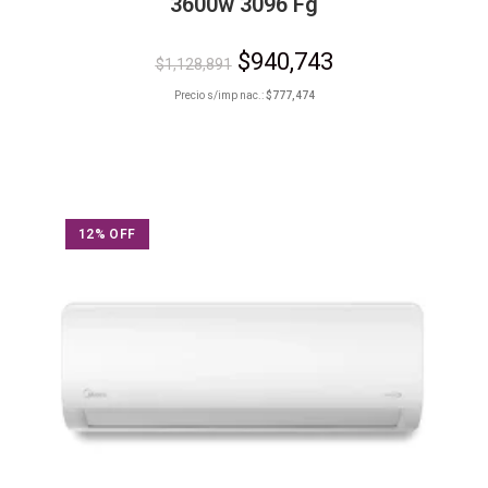
3600w 3096 Fg
$
940,743
$
1,128,891
Precio s/imp nac.:
$
777,474
12% OFF