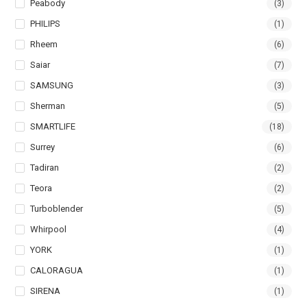
Peabody
(3)
PHILIPS
(1)
Rheem
(6)
Saiar
(7)
SAMSUNG
(3)
Sherman
(5)
SMARTLIFE
(18)
Surrey
(6)
Tadiran
(2)
Teora
(2)
Turboblender
(5)
Whirpool
(4)
YORK
(1)
CALORAGUA
(1)
SIRENA
(1)