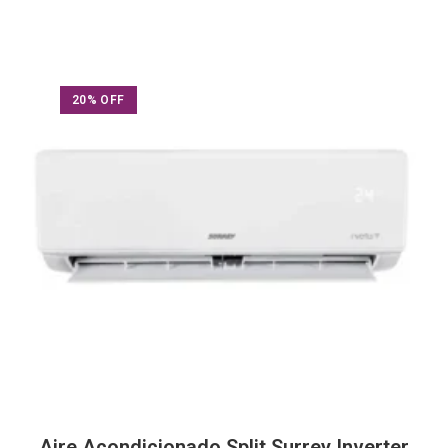
20% OFF
Aire Acondicionado Split Surrey Inverter