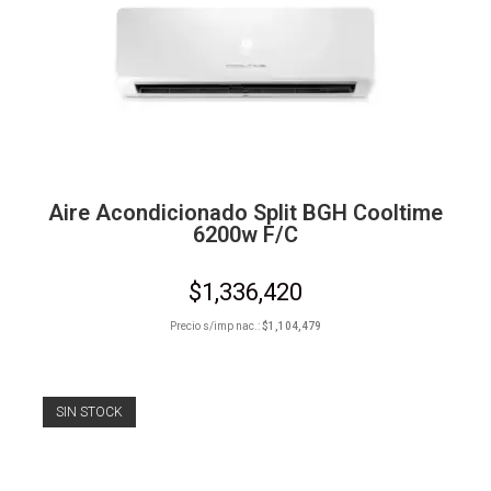
Aire Acondicionado Split BGH Cooltime
6200w F/C
$
1,336,420
Precio s/imp nac.:
$
1,104,479
SIN STOCK