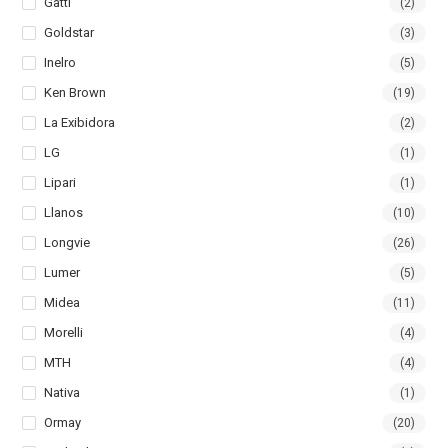
Gatti
(2)
Goldstar
(3)
Inelro
(5)
Ken Brown
(19)
La Exibidora
(2)
LG
(1)
Lipari
(1)
Llanos
(10)
Longvie
(26)
Lumer
(5)
Midea
(11)
Morelli
(4)
MTH
(4)
Nativa
(1)
Ormay
(20)