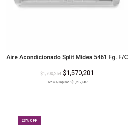
Aire Acondicionado Split Midea 5461 Fg. F/C
$
1,570,201
$
1,700,254
Precio s/imp nac.:
$
1,297,687
23% OFF