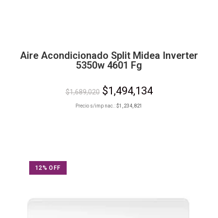
Aire Acondicionado Split Midea Inverter
5350w 4601 Fg
$
1,494,134
$
1,689,020
Precio s/imp nac.:
$
1,234,821
12% OFF