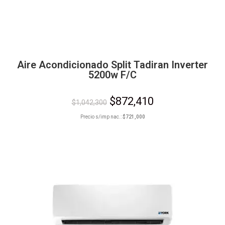
Aire Acondicionado Split Tadiran Inverter
5200w F/C
$
872,410
$
1,042,300
Precio s/imp nac.:
$
721,000