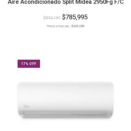
Aire Acondicionado Split Midea 2950Fg F/C
$
785,995
$
943,194
Precio s/imp nac.:
$
649,583
17% OFF