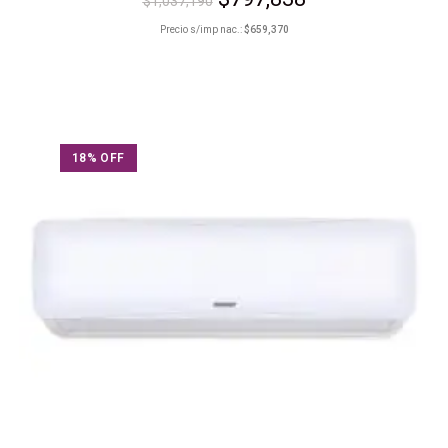
$
1,037,190
Precio s/imp nac.:
$
659,370
18% OFF