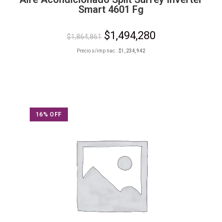
Smart 4601 Fg
$
1,494,280
$
1,864,861
Precio s/imp nac.:
$
1,234,942
16% OFF