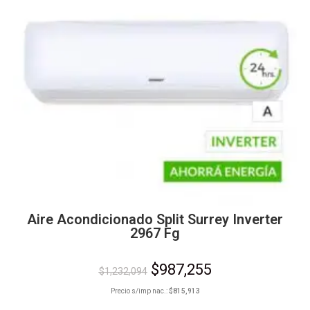
Aire Acondicionado Split Surrey Inverter
2967 Fg
$
987,255
$
1,232,094
Precio s/imp nac.:
$
815,913