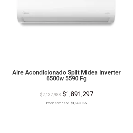
Aire Acondicionado Split Midea Inverter
6500w 5590 Fg
$
1,891,297
$
2,137,988
Precio s/imp nac.:
$
1,563,055