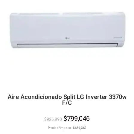
Aire Acondicionado Split LG Inverter 3370w
F/C
$
799,046
$
926,890
Precio s/imp nac.:
$
660,369