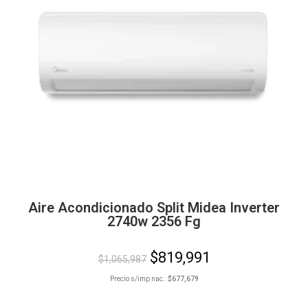
Aire Acondicionado Split Midea Inverter
2740w 2356 Fg
$
819,991
$
1,065,987
Precio s/imp nac.:
$
677,679