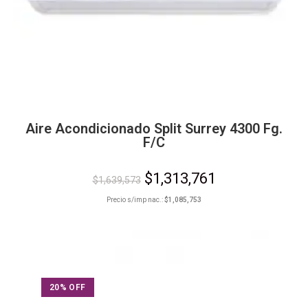
Aire Acondicionado Split Surrey 4300 Fg.
F/C
$
1,313,761
$
1,639,573
Precio s/imp nac.:
$
1,085,753
20% OFF