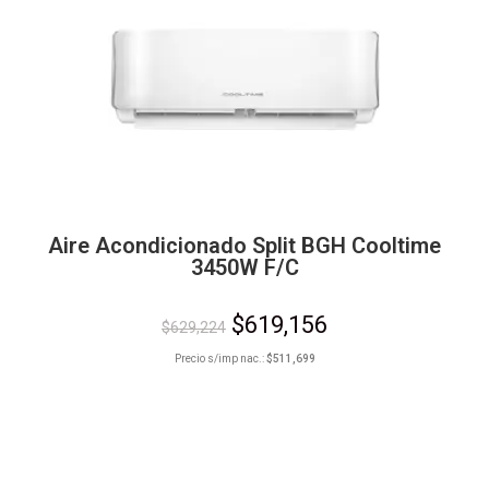
Aire Acondicionado Split BGH Cooltime
3450W F/C
$
619,156
$
629,224
Precio s/imp nac.:
$
511,699