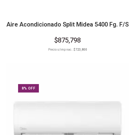
Aire Acondicionado Split Midea 5400 Fg. F/S
$
875,798
Precio s/imp nac.:
$
723,800
8% OFF