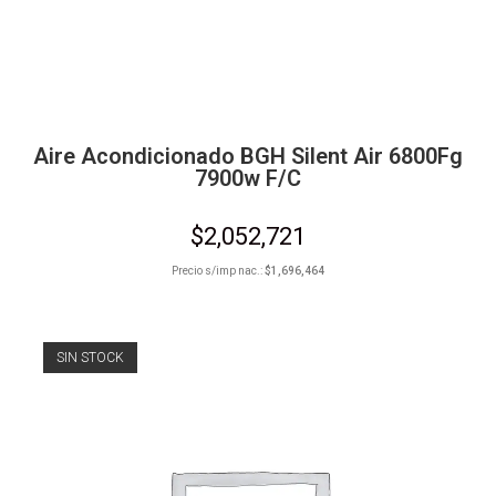
Aire Acondicionado BGH Silent Air 6800Fg
7900w F/C
$
2,052,721
Precio s/imp nac.:
$
1,696,464
SIN STOCK