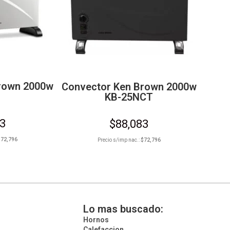
rown 2000w
Convector Ken Brown 2000w
KB-25NCT
83
$
88,083
$
72,796
Precio s/imp nac.:
$
72,796
Lo mas buscado:
Hornos
Calefaccion