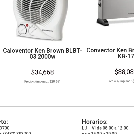
Convector Ken B
Caloventor Ken Brown BLBT-
KB-17
03 2000w
$
88,0
$
34,668
Precio s/imp nac.:
Precio s/imp nac.:
$
28,651
to:
Horarios:
93700
LU – VI de 08:00 a 12:00
: (3482) 393700
y de 15:30 a 19:30