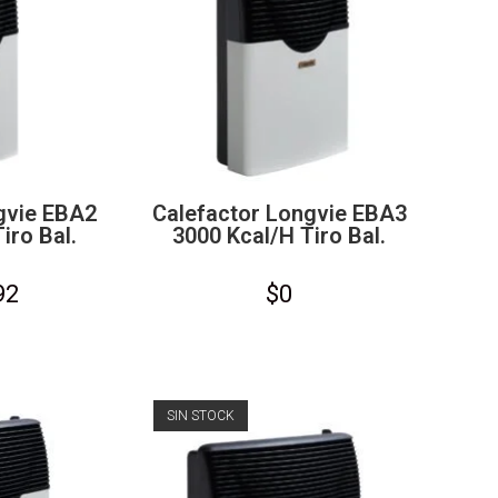
gvie EBA2
Calefactor Longvie EBA3
iro Bal.
3000 Kcal/h Tiro Bal.
92
$
0
SIN STOCK