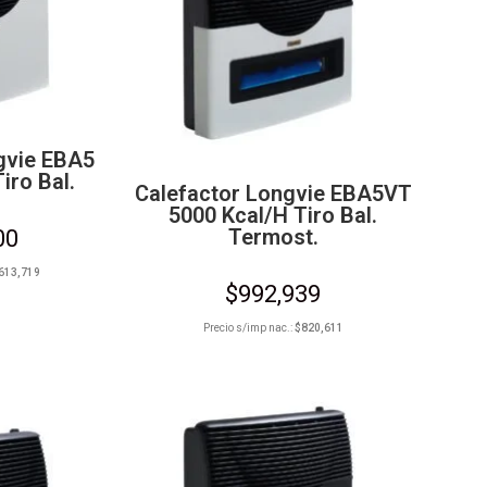
gvie EBA5
iro Bal.
Calefactor Longvie EBA5VT
5000 Kcal/h Tiro Bal.
Termost.
00
613,719
$
992,939
Precio s/imp nac.:
$
820,611