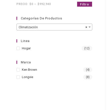
PRECIO:
$0
—
$992,940
Filtro
Categorías De Productos
Climatización
×
Linea
Hogar
(12)
Marca
Ken Brown
(4)
Longvie
(8)