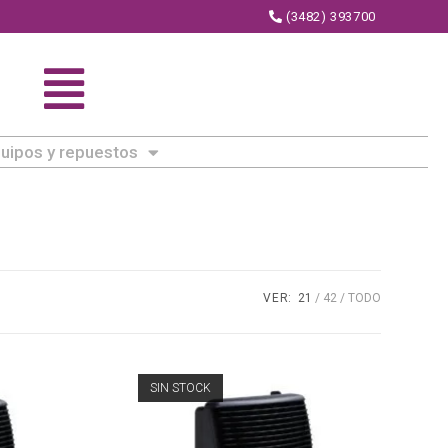
(3482) 393700
uipos y repuestos
VER:
21
42
TODO
SIN STOCK