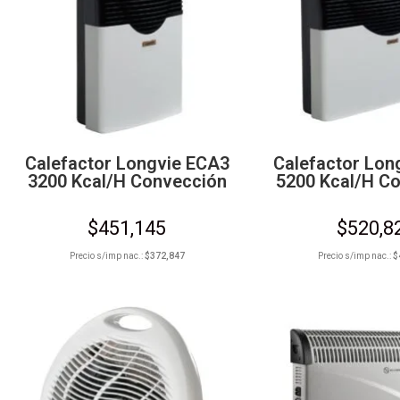
Calefactor Longvie ECA3
Calefactor Lon
3200 Kcal/h Convección
5200 Kcal/h C
$
451,145
$
520,8
Precio s/imp nac.:
$
372,847
Precio s/imp nac.:
$