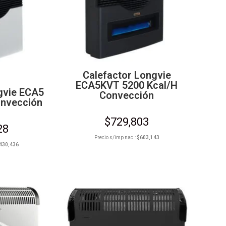
Calefactor Longvie
ECA5KVT 5200 Kcal/h
gvie ECA5
Convección
onvección
$
729,803
28
Precio s/imp nac.:
$
603,143
430,436