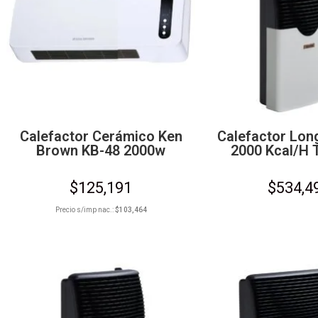
Calefactor Cerámico Ken
Calefactor Lon
Brown KB-48 2000w
2000 Kcal/h T
$
125,191
$
534,4
Precio s/imp nac.:
$
103,464