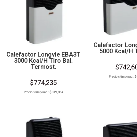
Calefactor Lon
5000 Kcal/h T
Calefactor Longvie EBA3T
3000 Kcal/h Tiro Bal.
Termost.
$
742,6
Precio s/imp nac.:
$
$
774,235
Precio s/imp nac.:
$
639,864