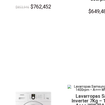
$
762,452
$
853,946
$
649,4
Lavarropas 
Inverter 7Kg –