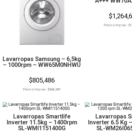
A+++ WW70A
$
1,264,
Precio s/imp nac.:
$
1
Lavarropas Samsung – 6,5kg
– 1000rpm – WW65M0NHWU
$
805,486
Precio s/imp nac.:
$
665,691
Lavarropas Smartlife
Lavarropas S
Inverter 11.5kg – 1400rpm
Inverter 6.5 Kg
SL-WMI1151400G
SL-WM26I06