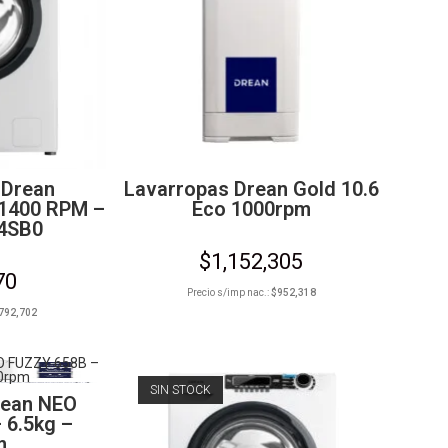
 Drean
Lavarropas Drean Gold 10.6
 1400 RPM –
Eco 1000rpm
4SB0
$
1,152,305
70
Precio s/imp nac.:
$
952,318
792,702
SIN STOCK
rean NEO
 6.5kg –
m