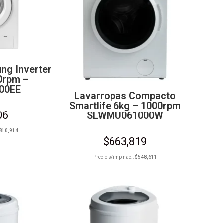
ng Inverter
0rpm –
00EE
Lavarropas Compacto
Smartlife 6kg – 1000rpm
06
SLWMU061000W
810,914
$
663,819
Precio s/imp nac.:
$
548,611