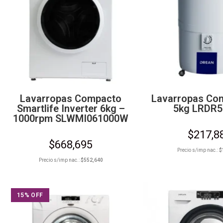
Lavarropas Compacto
Lavarropas Co
Smartlife Inverter 6kg –
5kg LRDR
1000rpm SLWMI061000W
$
217,8
$
668,695
Precio s/imp nac.:
$
Precio s/imp nac.:
$
552,640
15% OFF