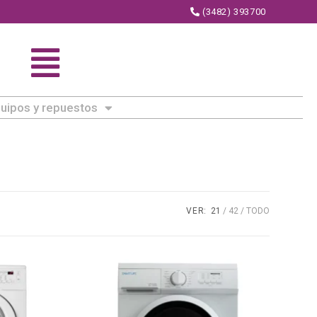
(3482) 393700
uipos y repuestos
VER:
21
42
TODO