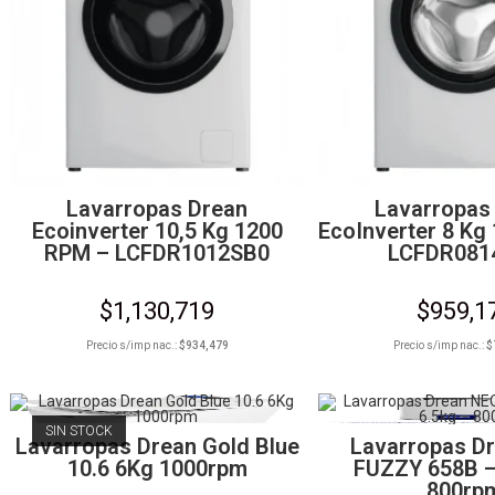
Lavarropas Drean
Lavarropas
Ecoinverter 10,5 Kg 1200
EcoInverter 8 Kg
RPM – LCFDR1012SB0
LCFDR081
$
1,130,719
$
959,1
Precio s/imp nac.:
$
934,479
Precio s/imp nac.:
$
SIN STOCK
Lavarropas Drean Gold Blue
Lavarropas D
10.6 6Kg 1000rpm
FUZZY 658B –
800rp