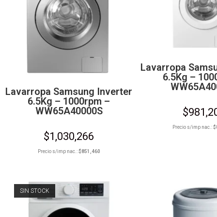
Lavarropa Samsu
6.5Kg – 100
WW65A40
Lavarropa Samsung Inverter
6.5Kg – 1000rpm –
WW65A40000S
$
981,2
Precio s/imp nac.:
$
$
1,030,266
Precio s/imp nac.:
$
851,460
SIN STOCK