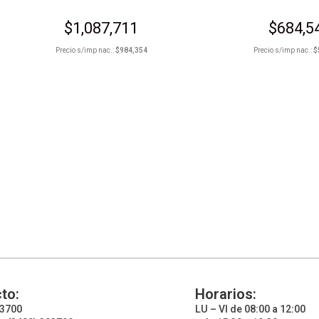
$
1,087,711
$
684,5
Precio s/imp nac.:
$
984,354
Precio s/imp nac.:
$
to:
Horarios:
93700
LU – VI de 08:00 a 12:00