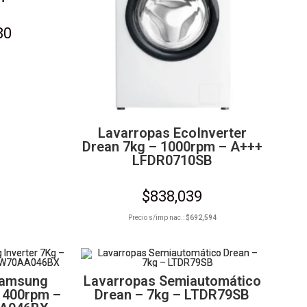
80
Lavarropas EcoInverter
Drean 7kg – 1000rpm – A+++
LFDR0710SB
$
838,039
Precio s/imp nac.:
$
692,594
Samsung
Lavarropas Semiautomático
 1400rpm –
Drean – 7kg – LTDR79SB