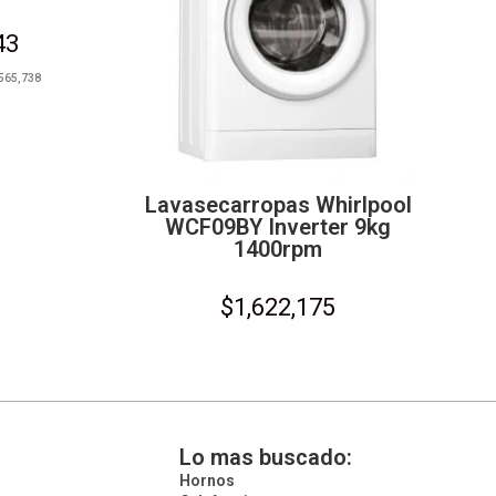
43
565,738
Lavasecarropas Whirlpool
WCF09BY Inverter 9kg
1400rpm
$
1,622,175
Lo mas buscado:
Hornos