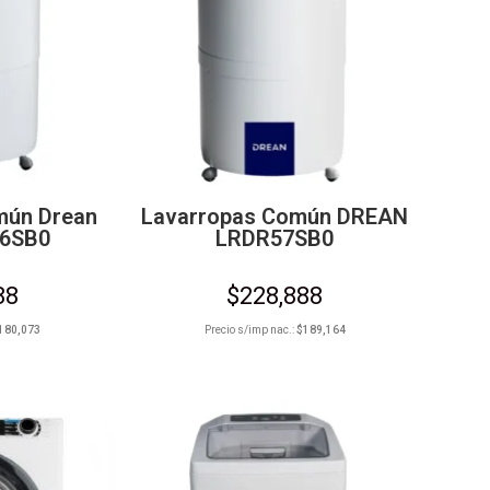
mún Drean
Lavarropas Común DREAN
56SB0
LRDR57SB0
88
$
228,888
180,073
Precio s/imp nac.:
$
189,164