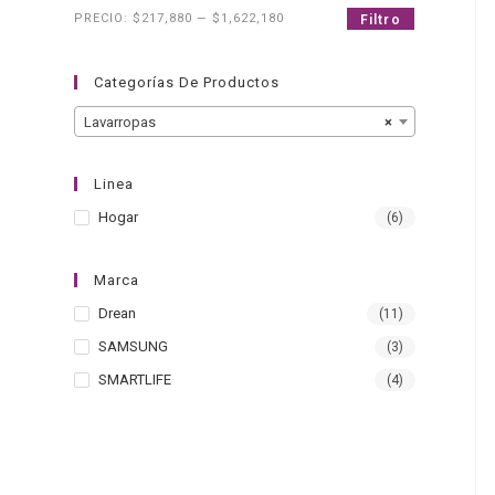
PRECIO:
$217,880
—
$1,622,180
Filtro
Categorías De Productos
Lavarropas
×
Linea
Hogar
(6)
Marca
Drean
(11)
SAMSUNG
(3)
SMARTLIFE
(4)