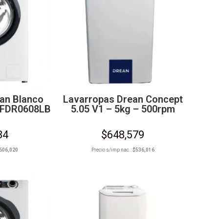
an Blanco
Lavarropas Drean Concept
LFDR0608LB
5.05 V1 – 5kg – 500rpm
84
$
648,579
606,020
Precio s/imp nac.:
$
536,016