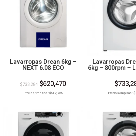
Lavarropas Drean 6kg –
Lavarropas Dre
NEXT 6.08 ECO
6kg – 800rpm – 
$
620,470
$
733,2
$
733,284
Precio s/imp nac.:
$
512,785
Precio s/imp nac.:
$