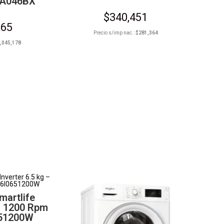
A046BX
$
340,451
665
Precio s/imp nac.:
$
281,364
,045,178
martlife
 – 1200 Rpm
51200W