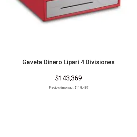
Gaveta Dinero Lipari 4 Divisiones
$
143,369
Precio s/imp nac.:
$
118,487