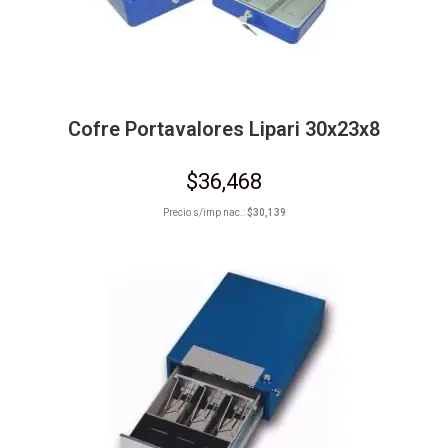
Cofre Portavalores Lipari 30x23x8
$
36,468
Precio s/imp nac.:
$
30,139