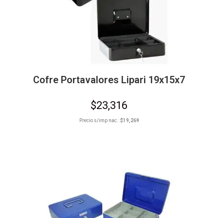
Cofre Portavalores Lipari 19x15x7
$
23,316
Precio s/imp nac.:
$
19,269