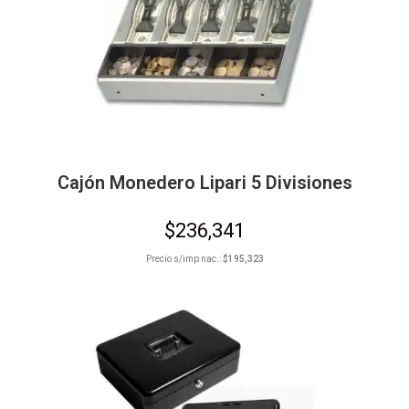
Cajón Monedero Lipari 5 Divisiones
$
236,341
Precio s/imp nac.:
$
195,323