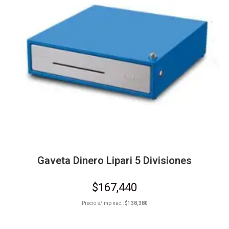
Gaveta Dinero Lipari 5 Divisiones
$
167,440
Precio s/imp nac.:
$
138,380