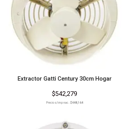
Extractor Gatti Century 30cm Hogar
$
542,279
Precio s/imp nac.:
$
448,164