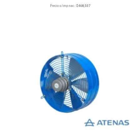
Precio s/imp nac.:
$
468,507