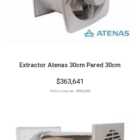
Extractor Atenas 30cm Pared 30cm
$
363,641
Precio s/imp nac.:
$
300,530