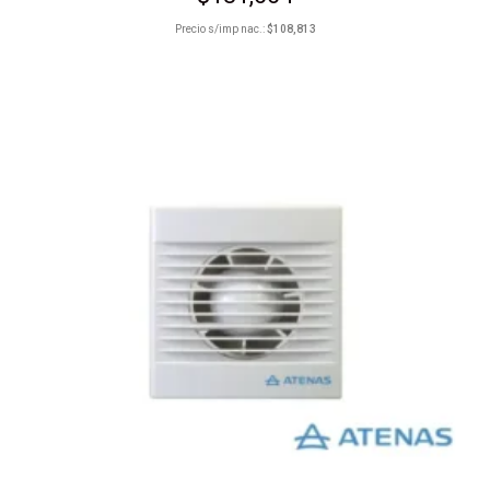
Precio s/imp nac.:
$
108,813