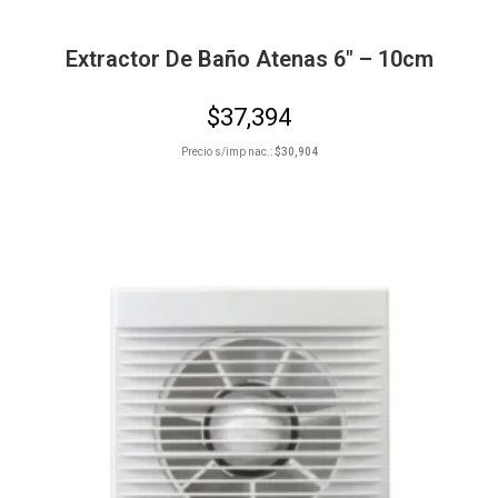
Extractor De Baño Atenas 6″ – 10cm
$
37,394
Precio s/imp nac.:
$
30,904