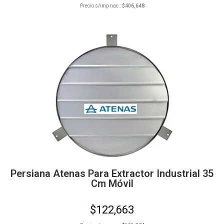
Precio s/imp nac.:
$
406,648
Persiana Atenas Para Extractor Industrial 35
Cm Móvil
$
122,663