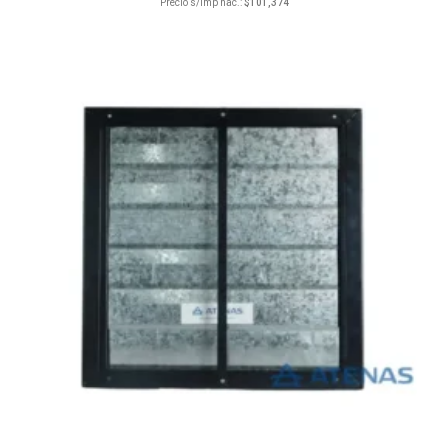
Precio s/imp nac.:
$
101,374