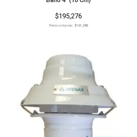
Baño 4″ (10 Cm)
$
195,276
Precio s/imp nac.:
$
161,385