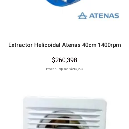
Extractor Helicoidal Atenas 40cm 1400rpm
$
260,398
Precio s/imp nac.:
$
215,205