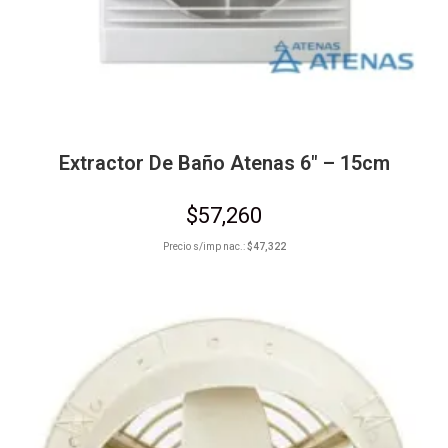
Extractor De Baño Atenas 6″ – 15cm
$
57,260
Precio s/imp nac.:
$
47,322