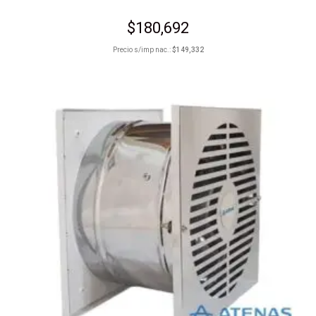
$
180,692
Precio s/imp nac.:
$
149,332