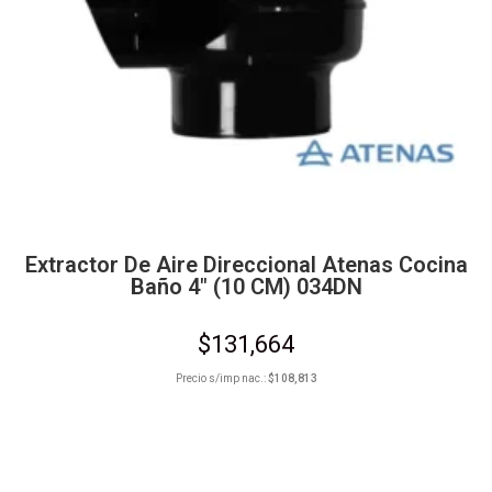
Extractor De Aire Direccional Atenas Cocina
Baño 4″ (10 CM) 034DN
$
131,664
Precio s/imp nac.:
$
108,813