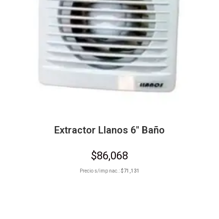
Extractor Llanos 6″ Baño
$
86,068
Precio s/imp nac.:
$
71,131