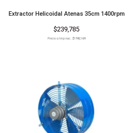
Extractor Helicoidal Atenas 35cm 1400rpm
$
239,785
Precio s/imp nac.:
$
198,169