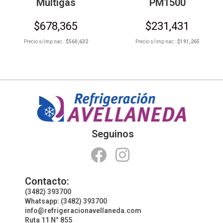
Multigas
PM1500
$
678,365
$
231,431
Precio s/imp nac.:
$
560,632
Precio s/imp nac.:
$
191,265
Seguinos
Contacto:
(3482) 393700
Whatsapp: (3482) 393700
info@refrigeracionavellaneda.com
Ruta 11 N° 855