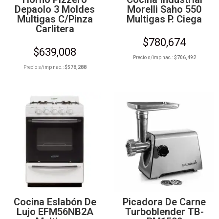
Depaolo 3 Moldes
Morelli Saho 550
Multigas C/Pinza
Multigas P. Ciega
Carlitera
$
780,674
$
639,008
Precio s/imp nac.:
$
706,492
Precio s/imp nac.:
$
578,288
Cocina Eslabón De
Picadora De Carne
Lujo EFM56NB2A
Turboblender TB-