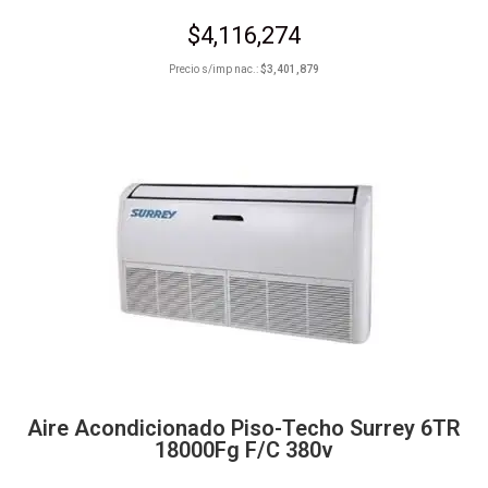
$
4,116,274
Precio s/imp nac.:
$
3,401,879
Aire Acondicionado Piso-Techo Surrey 6TR
18000Fg F/C 380v