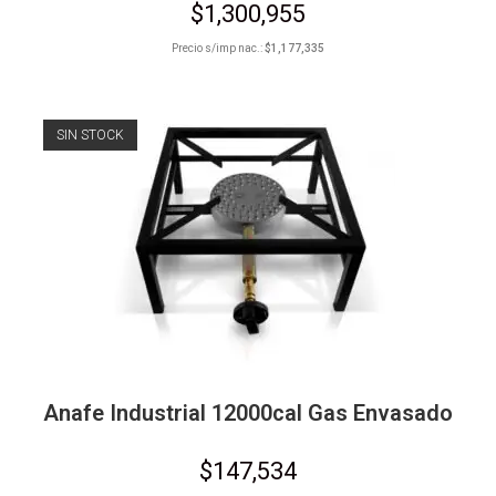
$
1,300,955
Precio s/imp nac.:
$
1,177,335
SIN STOCK
Anafe Industrial 12000cal Gas Envasado
$
147,534