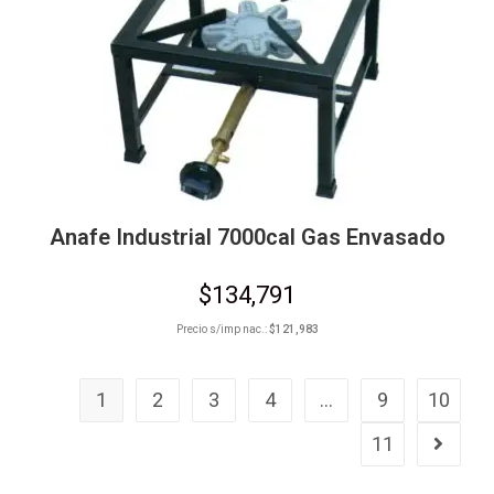
Anafe Industrial 7000cal Gas Envasado
$
134,791
Precio s/imp nac.:
$
121,983
1
2
3
4
…
9
10
11