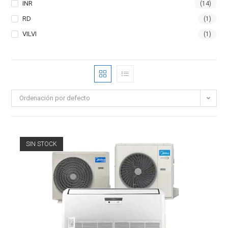
INR
(14)
RD
(1)
VILVI
(1)
Ordenación por defecto
SIN STOCK