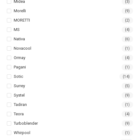
Midea
(3)
Morelli
(9)
MORETTI
(2)
MS
(4)
Nativa
(6)
Novacool
(1)
Ormay
(4)
Pagani
(1)
Sotic
(14)
Surrey
(5)
Systel
(9)
Tadiran
(1)
Teora
(4)
Turboblender
(9)
Whirpool
(1)