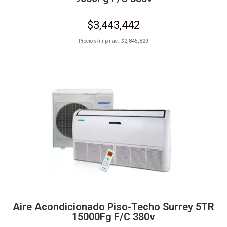
$
3,443,442
Precio s/imp nac.:
$
2,845,820
Aire Acondicionado Piso-Techo Surrey 5TR
15000Fg F/C 380v