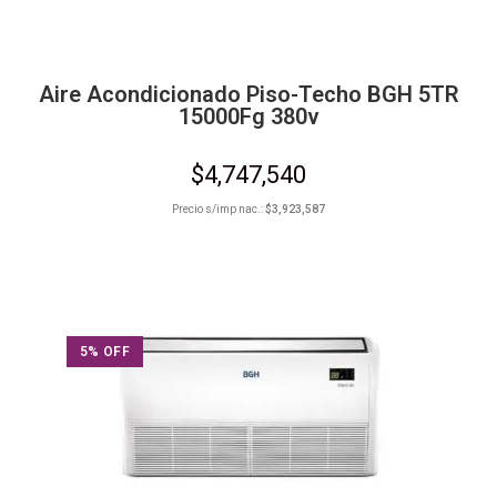
Aire Acondicionado Piso-Techo BGH 5TR
15000Fg 380v
$
4,747,540
Precio s/imp nac.:
$
3,923,587
5% OFF