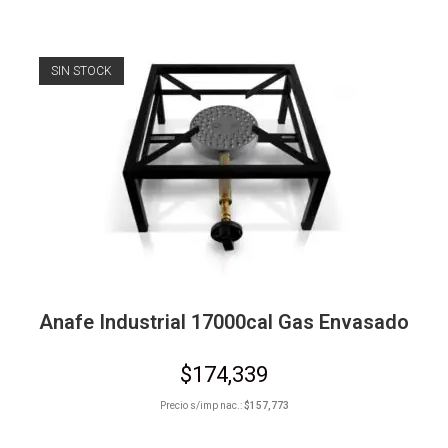
SIN STOCK
Anafe Industrial 17000cal Gas Envasado
$
174,339
Precio s/imp nac.:
$
157,773