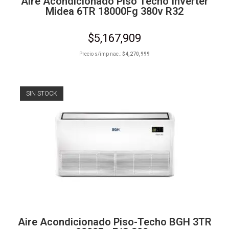
Aire Acondicionado Piso Techo Inverter
Midea 6TR 18000Fg 380v R32
$
5,167,909
Precio s/imp nac.:
$
4,270,999
SIN STOCK
Aire Acondicionado Piso-Techo BGH 3TR