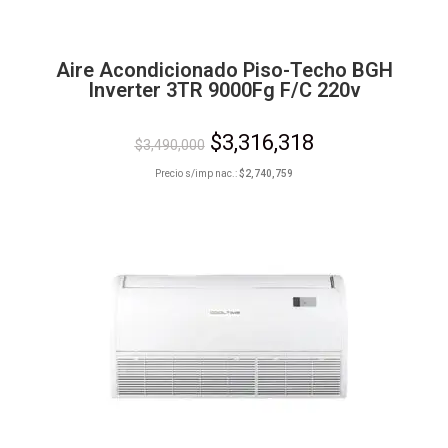
Aire Acondicionado Piso-Techo BGH
Inverter 3TR 9000Fg F/C 220v
$
3,316,318
$
3,490,000
Precio s/imp nac.:
$
2,740,759