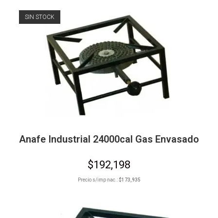
SIN STOCK
Anafe Industrial 24000cal Gas Envasado
$
192,198
Precio s/imp nac.:
$
173,935