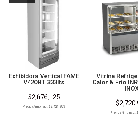
Exhibidora Vertical FAME
Vitrina Refrig
V420BT 333lts
Calor & Frío IN
INO
$
2,676,125
$
2,720
Precio s/imp nac.:
$
2,421,833
Precio s/imp nac.: