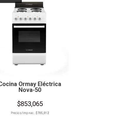
Cocina Ormay Eléctrica
Nova-50
$
853,065
Precio s/imp nac.:
$
705,012