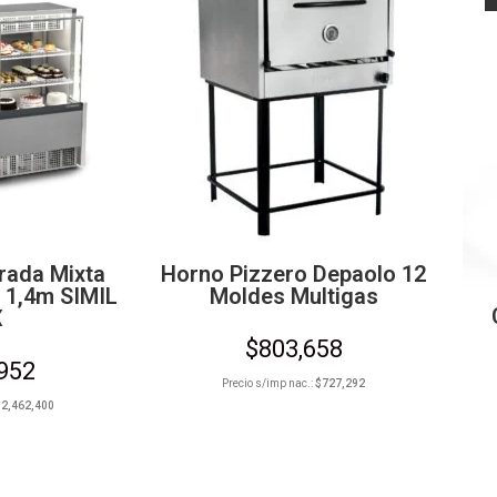
erada Mixta
Horno Pizzero Depaolo 12
R 1,4m SIMIL
Moldes Multigas
X
$
803,658
,952
Precio s/imp nac.:
$
727,292
$
2,462,400