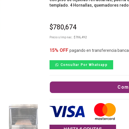
templado. 4 Hornallas, quemadores redond
$
780,674
Precio s/imp nac.:
$
706,492
15% OFF
pagando en transferencia banca
Consultar Por Whatsapp
Com