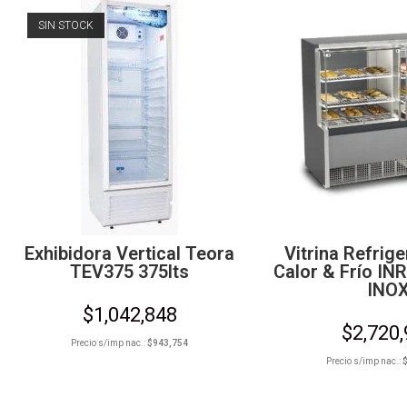
SIN STOCK
Exhibidora Vertical Teora
Vitrina Refrig
TEV375 375lts
Calor & Frío IN
INO
$
1,042,848
$
2,720
Precio s/imp nac.:
$
943,754
Precio s/imp nac.: