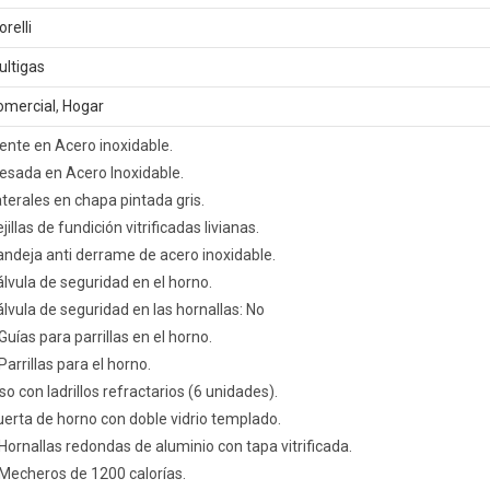
relli
ultigas
omercial
,
Hogar
ente en Acero inoxidable.
esada en Acero Inoxidable.
terales en chapa pintada gris.
jillas de fundición vitrificadas livianas.
ndeja anti derrame de acero inoxidable.
lvula de seguridad en el horno.
lvula de seguridad en las hornallas: No
Guías para parrillas en el horno.
Parrillas para el horno.
so con ladrillos refractarios (6 unidades).
erta de horno con doble vidrio templado.
Hornallas redondas de aluminio con tapa vitrificada.
 Mecheros de 1200 calorías.