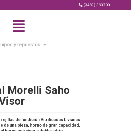
(3482) 393700
uipos y repuestos
l Morelli Saho
Visor
ejillas de fundición Vitrificadas Livianas
le de una pieza, horno de gran capacidad,
del horno con visor y doble vidrio