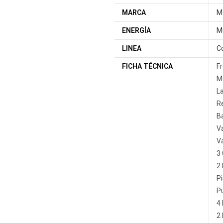
MARCA
Mo
ENERGÍA
M
LINEA
C
FICHA TÉCNICA
Fr
M
La
Re
Ba
Vá
Vá
3 
2 
Pi
Pu
4 
2