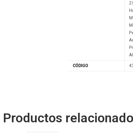
2
Ho
Me
Me
P
A
P
A
CÓDIGO
4
Productos relacionad