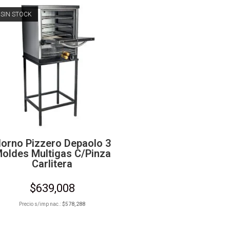
SIN STOCK
orno Pizzero Depaolo 3
oldes Multigas C/Pinza
Carlitera
$
639,008
Precio s/imp nac.:
$
578,288