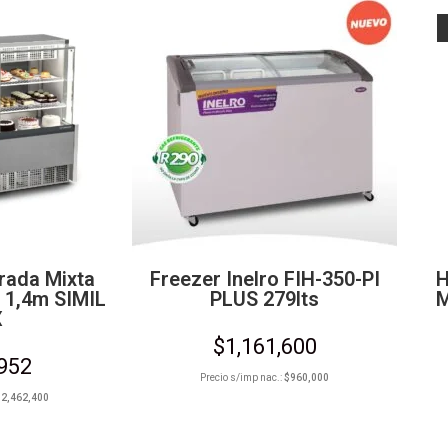
erada Mixta
Freezer Inelro FIH-350-PI
H
R 1,4m SIMIL
PLUS 279lts
M
X
$
1,161,600
,952
Precio s/imp nac.:
$
960,000
$
2,462,400