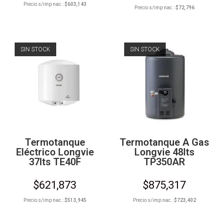
Precio s/imp nac.:
$
603,143
Precio s/imp nac.:
$
72,796
SIN STOCK
SIN STOCK
Termotanque
Termotanque A Gas
Eléctrico Longvie
Longvie 48lts
37lts TE40F
TP350AR
$
621,873
$
875,317
Precio s/imp nac.:
$
513,945
Precio s/imp nac.:
$
723,402