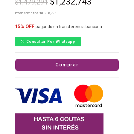
$
1,232,743
$
1,479,291
Precio s/imp nac.:
$
1,018,796
15% OFF
pagando en transferencia bancaria
Consultar Por Whatsapp
Comprar