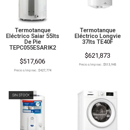
Termotanque
Termotanque
Eléctrico Saiar 55lts
Eléctrico Longvie
De Pie
37lts TE40F
TEPC055ESARIK2
$
621,873
$
517,606
Precio s/imp nac.:
$
513,945
Precio s/imp nac.:
$
427,774
SIN STOCK