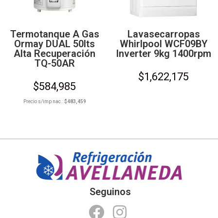
Termotanque A Gas
Lavasecarropas
Ormay DUAL 50lts
Whirlpool WCF09BY
Alta Recuperación
Inverter 9kg 1400rpm
TQ-50AR
$
1,622,175
$
584,985
Precio s/imp nac.:
$
483,459
Seguinos