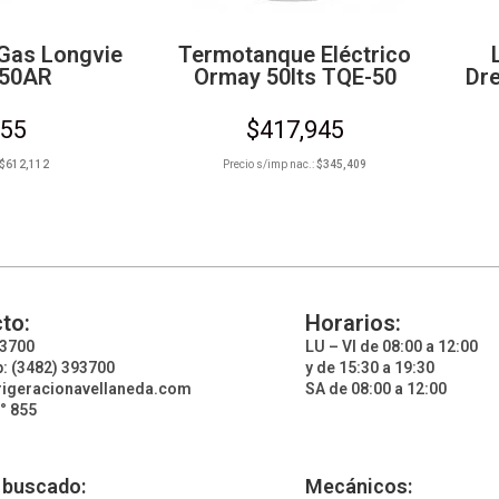
Gas Longvie
Termotanque Eléctrico
350AR
Ormay 50lts TQE-50
Dr
655
$
417,945
$
612,112
Precio s/imp nac.:
$
345,409
to:
Horarios:
93700
LU – VI de 08:00 a 12:00
: (3482) 393700
y de 15:30 a 19:30
rigeracionavellaneda.com
SA de 08:00 a 12:00
° 855
 buscado:
Mecánicos: