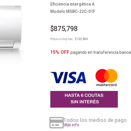
Eficiencia energética A
Modelo MSBC-22C-01F
$
875,798
Precio s/imp nac.:
$
723,800
15% OFF
pagando en transferencia banca
Todos los medios de pago
Más info