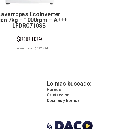
Lavarropas EcoInverter
ean 7kg – 1000rpm – A+++
LFDR0710SB
$
838,039
Precio s/imp nac.:
$
692,594
Lo mas buscado:
Hornos
Calefaccion
Cocinas y hornos