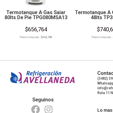
Termotanque A Gas Saiar
Termotanque A 
80lts De Pie TPG080MSA13
48lts TP
$
656,764
$
740,
Precio s/imp nac.:
$
542,780
Precio s/imp nac.:
Contac
(3482) 3
Whatsapp
info@ref
Ruta 11 N
Seguinos
Lo mas