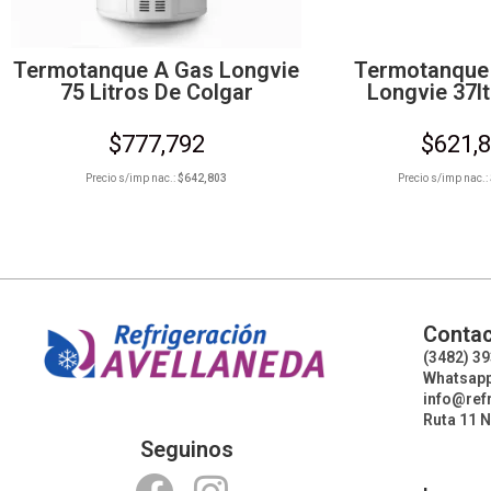
Termotanque A Gas Longvie
Termotanque 
75 Litros De Colgar
Longvie 37l
$
777,792
$
621,
Precio s/imp nac.:
$
642,803
Precio s/imp nac.:
Contac
(3482) 3
Whatsapp
info@ref
Ruta 11 N
Seguinos