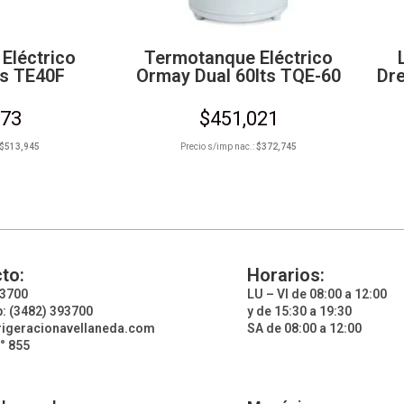
Eléctrico
Termotanque Eléctrico
ts TE40F
Ormay Dual 60lts TQE-60
Dr
873
$
451,021
$
513,945
Precio s/imp nac.:
$
372,745
to:
Horarios:
93700
LU – VI de 08:00 a 12:00
: (3482) 393700
y de 15:30 a 19:30
rigeracionavellaneda.com
SA de 08:00 a 12:00
° 855