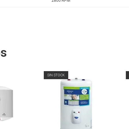
2800 RPM
os
SIN STOCK