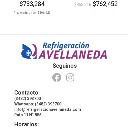
$
733,284
$
762,452
$
853,946
Precio s/imp nac.:
$
606,020
Seguinos
Contacto:
(3482) 393700
Whatsapp: (3482) 393700
info@refrigeracionavellaneda.com
Ruta 11 N° 855
Horarios: