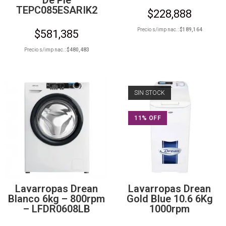
TEPC085ESARIK2
$
228,888
Precio s/imp nac.:
$
189,164
$
581,385
Precio s/imp nac.:
$
480,483
SIN STOCK
11% OFF
Lavarropas Drean
Lavarropas Drean
Blanco 6kg – 800rpm
Gold Blue 10.6 6Kg
– LFDR0608LB
1000rpm