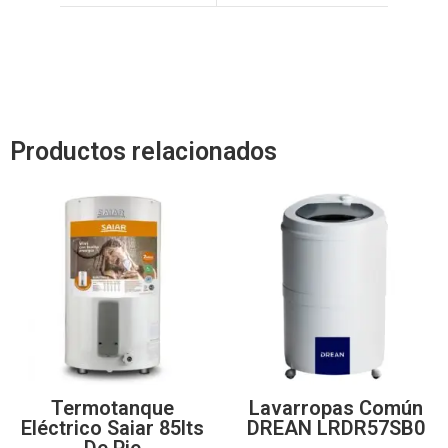
Productos relacionados
Termotanque
Lavarropas Común
Eléctrico Saiar 85lts
DREAN LRDR57SB0
De Pie