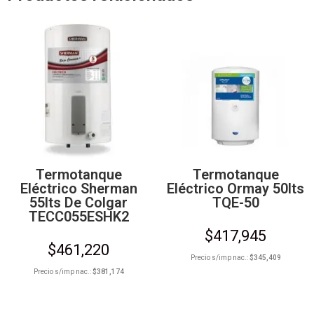
Termotanque
Termotanque
Eléctrico Sherman
Eléctrico Ormay 50lts
55lts De Colgar
TQE-50
TECC055ESHK2
$
417,945
$
461,220
Precio s/imp nac.:
$
345,409
Precio s/imp nac.:
$
381,174