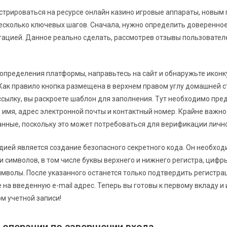
стрироваться на ресурсе онлайн казино игровые аппараты, новым
есколько ключевых шагов. Сначала, нужно определить доверенно
тацией. Данное реально сделать, рассмотрев отзывы пользовател
определения платформы, направьтесь на сайт и обнаружьте иконк
 Как правило кнопка размещена в верхнем правом углу домашней 
 ссылку, вы раскроете шаблон для заполнения. Тут необходимо пре
 имя, адрес электронной почты и контактный номер. Крайне важно
нные, поскольку это может потребоваться для верификации лично
ией является создание безопасного секретного кода. Он необхо
и символов, в том числе буквы верхнего и нижнего регистра, цифр
мволы. После указанного останется только подтвердить регистра
 на введенную e-mail адрес. Теперь вы готовы к первому вкладу и
ом учетной записи!