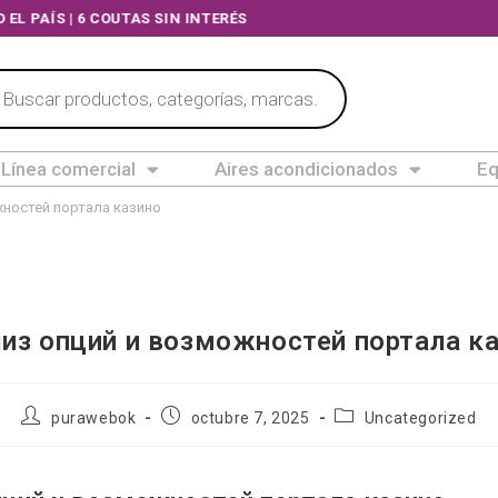
TODO EL PAÍS | 6 COUTAS SIN INTERÉS
Línea comercial
Aires acondicionados
Eq
жностей портала казино
из опций и возможностей портала к
purawebok
octubre 7, 2025
Uncategorized