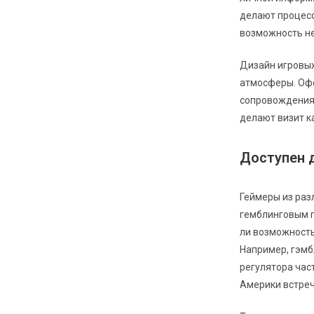
делают процесс
возможность не
Дизайн игровых
атмосферы. Офо
сопровождения 
делают визит к
Доступен д
Геймеры из раз
гемблинговым 
ли возможность
Например, гэмб
регулятора част
Америки встреч