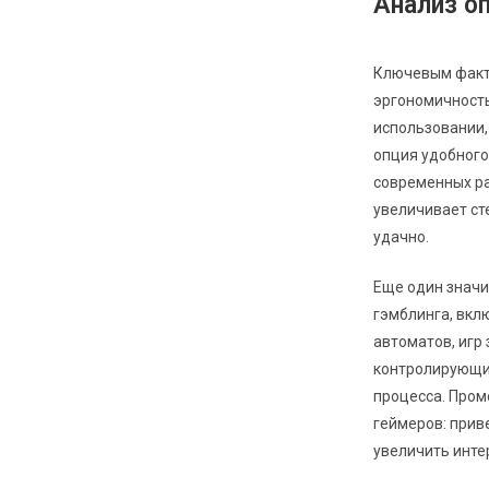
Анализ о
Ключевым факт
эргономичность
использовании,
опция удобного 
современных ра
увеличивает ст
удачно.
Еще один значи
гэмблинга, вк
автоматов, игр
контролирующих
процесса. Пром
геймеров: прив
увеличить инте