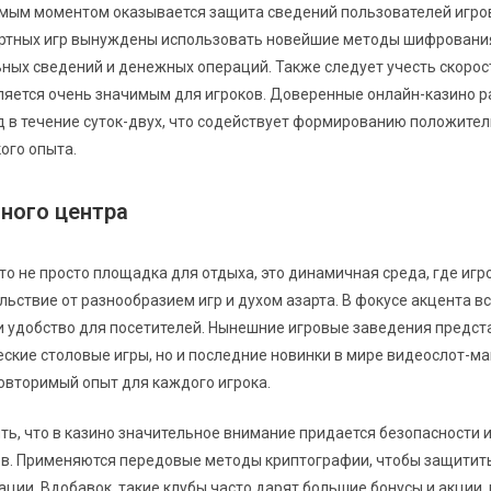
мым моментом оказывается защита сведений пользователей игро
ртных игр вынуждены использовать новейшие методы шифровани
ых сведений и денежных операций. Также следует учесть скорос
вляется очень значимым для игроков. Доверенные онлайн-казино 
д в течение суток-двух, что содействует формированию положите
ого опыта.
тного центра
то не просто площадка для отдыха, это динамичная среда, где игр
льствие от разнообразием игр и духом азарта. В фокусе акцента в
 и удобство для посетителей. Нынешние игровые заведения предст
еские столовые игры, но и последние новинки в мире видеослот-м
овторимый опыт для каждого игрока.
ть, что в казино значительное внимание придается безопасности 
в. Применяются передовые методы криптографии, чтобы защитит
ции. Вдобавок, такие клубы часто дарят большие бонусы и акции,