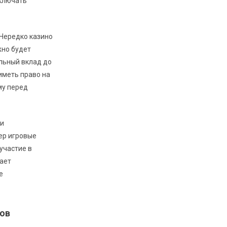
включать
 Нередко казино
жно будет
льный вклад до
иметь право на
му перед
.
ми
ер игровые
участие в
дает
е
ков