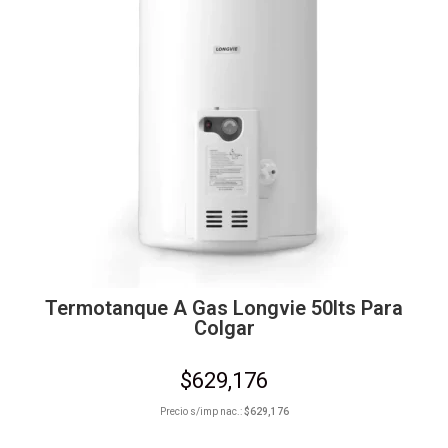
Termotanque A Gas Longvie 50lts Para
Colgar
$
629,176
Precio s/imp nac.:
$
629,176