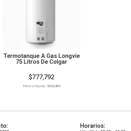
Termotanque A Gas Longvie
75 Litros De Colgar
$
777,792
Precio s/imp nac.:
$
642,803
to:
Horarios: