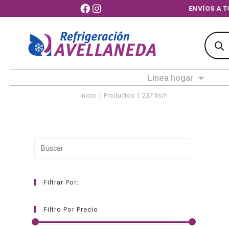
ENVÍOS A TOD
Línea hogar
Inicio
|
Productos
|
237 lts/h
Filtrar Por:
Filtro Por Precio