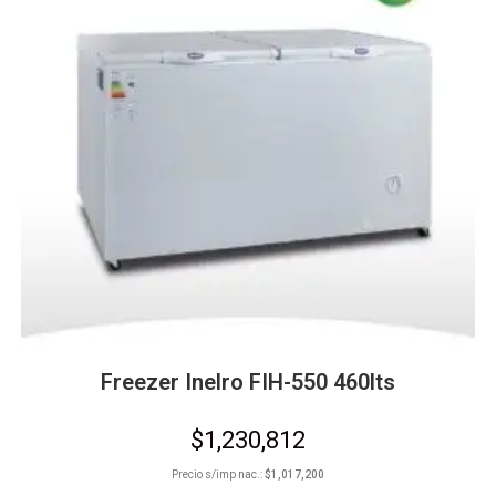
Freezer Inelro FIH-550 460lts
$
1,230,812
Precio s/imp nac.:
$
1,017,200