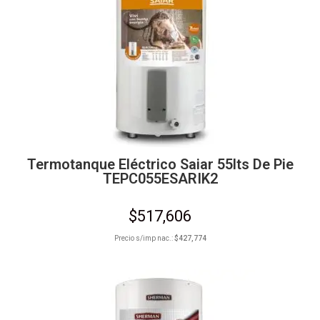
Termotanque Eléctrico Saiar 55lts De Pie
TEPC055ESARIK2
$
517,606
Precio s/imp nac.:
$
427,774