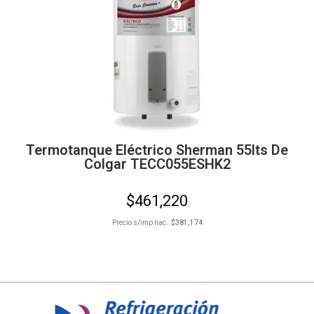
Termotanque Eléctrico Sherman 55lts De
Colgar TECC055ESHK2
$
461,220
Precio s/imp nac.:
$
381,174