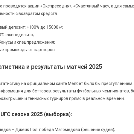
о проводятся акции «Экспресс дня», «Счастливый час», а для самы
ьности с возвратом средств.
вый депозит: +100% до 15000 ₽;
0% еженедельно;
онусы и спецпредложения;
е промокоды от партнеров.
атистика и результаты матчей 2025
 статистику на официальном сайте Мелбет было бы преступлением.
нформация для бетторов: результаты футбольных чемпионатов, 
 розыгрышей и теннисных турниров прямо в реальном времени.
UFC сезона 2025 (выборка):
едов – Джейк Пол: победа Магомедова (решение судей);