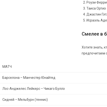
Роузи Ферриг
Таиса Ортиз
Джастин Гэт
Исраэль Адес
Смелее в б
Хотите знать, 
предпочитаем о
МАТЧ
Барселона – Манчестер Юнайтед
Лос-Анджелес Лейкерс – Чикаго Буллз
Сидней – Мельбурн (теннис)