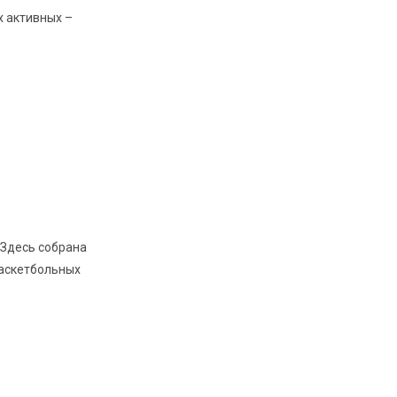
х активных –
 Здесь собрана
баскетбольных