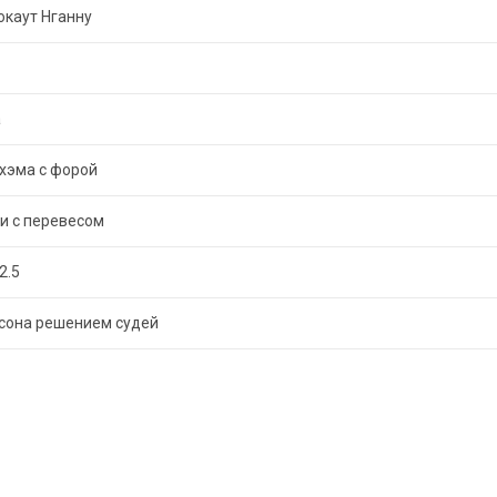
окаут Нганну
а
хэма с форой
и с перевесом
2.5
сона решением судей