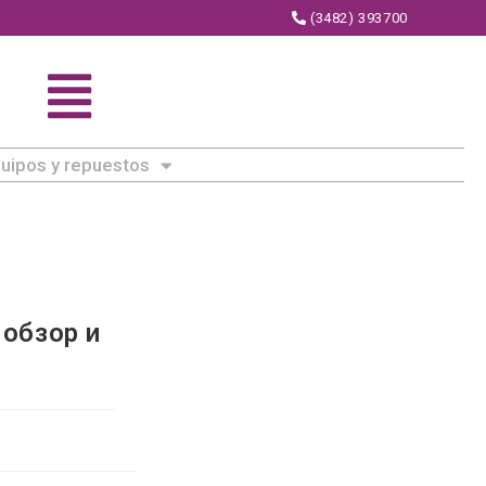
(3482) 393700
uipos y repuestos
обзор и