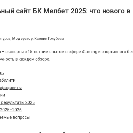
ный сайт БК Мелбет 2025: что нового в
нтуров,
Модератор:
Ксения Голубева
 – эксперты с 15-летним опытом в сфере iGaming и спортивного бет
очность в каждом обзоре.
ть
абилити
эффициенты
ции
и результаты 2025
 2025–2026
аемые вопросы