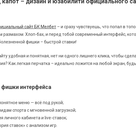
 капот – дизайн и юзабилити официального с
ициальный сайт БК Мелбет
– и сразу чувствуешь, что попал в топ
размахом. Хлоп-бах, и перед тобой современный интерфейс, кот
болезненной фишки – быстрой ставки!
йту удобная и понятная, нет ни одного лишнего клика, чтобы сдела
ия? Как легкая перчатка – идеально ложится на любой экран, будь
 фишки интерфейса
понятное меню — всё под рукой;
видам спорта с мгновенной загрузкой;
 личного кабинета и live-ставок;
рия ставок» с анализом игр.