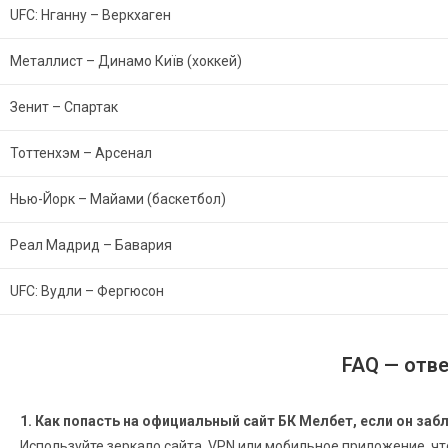
UFC: Нганну – Веркхаген
Металлист – Динамо Київ (хоккей)
Зенит – Спартак
Тоттенхэм – Арсенал
Нью-Йорк – Майами (баскетбол)
Реал Мадрид – Бавария
UFC: Вудли – Фергюсон
FAQ — отв
1. Как попасть на официальный сайт БК Мелбет, если он заб
Используйте зеркало сайта, VPN или мобильное приложение, чт