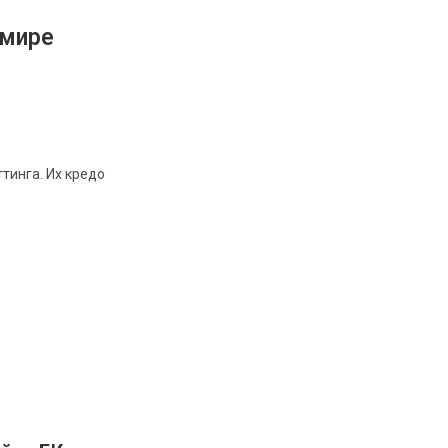
 мире
тинга. Их кредо