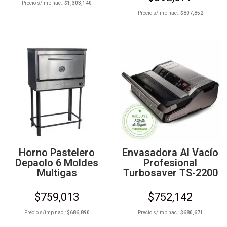
Precio s/imp nac.:
$
1,303,140
Precio s/imp nac.:
$
807,852
Horno Pastelero
Envasadora Al Vacío
Depaolo 6 Moldes
Profesional
Multigas
Turbosaver TS-2200
$
759,013
$
752,142
Precio s/imp nac.:
$
686,890
Precio s/imp nac.:
$
680,671