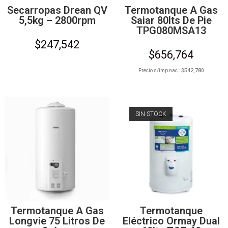
Secarropas Drean QV
Termotanque A Gas
5,5kg – 2800rpm
Saiar 80lts De Pie
TPG080MSA13
$
247,542
$
656,764
Precio s/imp nac.:
$
542,780
SIN STOCK
Termotanque A Gas
Termotanque
Longvie 75 Litros De
Eléctrico Ormay Dual