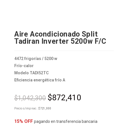
Aire Acondicionado Split
Tadiran Inverter 5200w F/C
4472 frigorías / 5200 w
Frío-calor
Modelo TADI52TC
Eficiencia energética frío A
$
872,410
$
1,042,300
Precio s/imp nac.:
$
721,000
15% OFF
pagando en transferencia bancaria