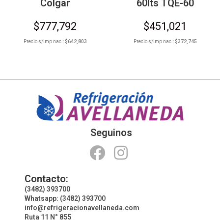
Colgar
60lts TQE-60
$
777,792
$
451,021
Precio s/imp nac.:
$
642,803
Precio s/imp nac.:
$
372,745
Seguinos
Contacto:
(3482) 393700
Whatsapp: (3482) 393700
info@refrigeracionavellaneda.com
Ruta 11 N° 855