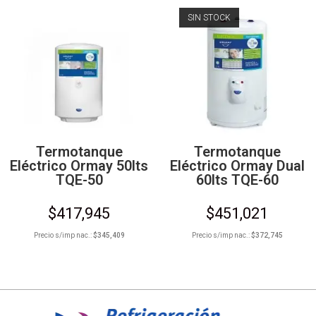
SIN STOCK
Termotanque
Termotanque
Eléctrico Ormay 50lts
Eléctrico Ormay Dual
TQE-50
60lts TQE-60
$
417,945
$
451,021
Precio s/imp nac.:
$
345,409
Precio s/imp nac.:
$
372,745