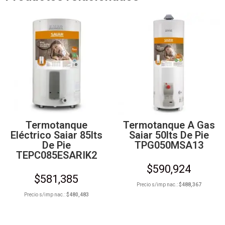
Termotanque
Termotanque A Gas
Eléctrico Saiar 85lts
Saiar 50lts De Pie
De Pie
TPG050MSA13
TEPC085ESARIK2
$
590,924
$
581,385
Precio s/imp nac.:
$
488,367
Precio s/imp nac.:
$
480,483