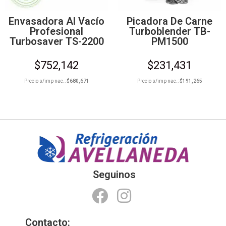
Envasadora Al Vacío
Picadora De Carne
Profesional
Turboblender TB-
Turbosaver TS-2200
PM1500
$
752,142
$
231,431
Precio s/imp nac.:
$
680,671
Precio s/imp nac.:
$
191,265
Seguinos
Contacto: