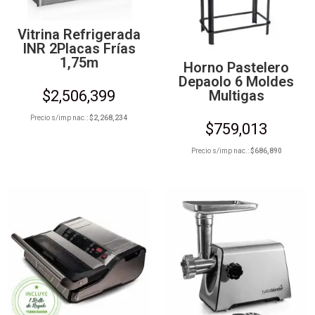
Vitrina Refrigerada
INR 2Placas Frías
1,75m
Horno Pastelero
Depaolo 6 Moldes
Multigas
$
2,506,399
Precio s/imp nac.:
$
2,268,234
$
759,013
Precio s/imp nac.:
$
686,890