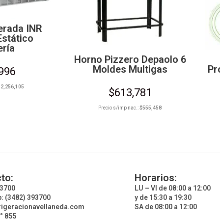
gerada INR
Estático
ría
Horno Pizzero Depaolo 6
Moldes Multigas
Pr
,996
$
2,256,105
$
613,781
Precio s/imp nac.:
$
555,458
to:
Horarios:
93700
LU – VI de 08:00 a 12:00
: (3482) 393700
y de 15:30 a 19:30
rigeracionavellaneda.com
SA de 08:00 a 12:00
° 855