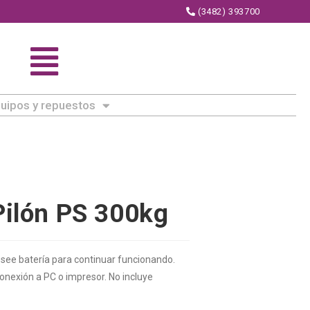
(3482) 393700
uipos y repuestos
Pilón PS 300kg
osee batería para continuar funcionando.
nexión a PC o impresor. No incluye