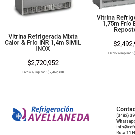
Vitrina Refri
1,75m Frío 
Reposte
Vitrina Refrigerada Mixta
Calor & Frío INR 1,4m SIMIL
$
2,492
INOX
Precio s/imp nac.:
$
2,720,952
Precio s/imp nac.:
$
2,462,400
Contac
(3482) 3
Whatsapp
info@ref
Ruta 11 N