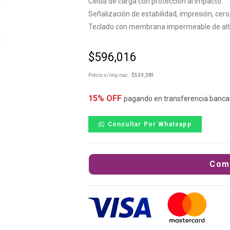
Celda de carga con protección al impacto.
Señalización de estabilidad, impresión, cero
Teclado con membrana impermeable de alta
$
596,016
Precio s/imp nac.:
$
539,381
15% OFF
pagando en transferencia banca
Consultar Por Whatsapp
Com