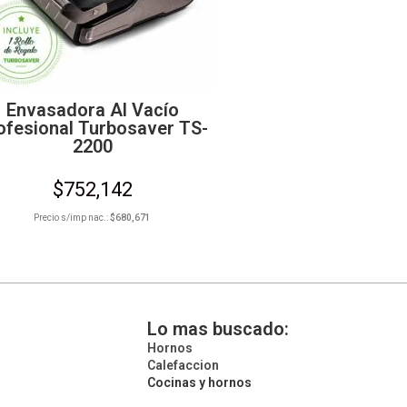
Envasadora Al Vacío
ofesional Turbosaver TS-
2200
$
752,142
Precio s/imp nac.:
$
680,671
Lo mas buscado:
Hornos
Calefaccion
Cocinas y hornos