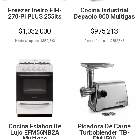
Freezer Inelro FIH-
Cocina Industrial
270-PI PLUS 255lts
Depaolo 800 Multigas
$
1,032,000
$
975,213
Precio s/imp nac.:
$
852,893
Precio s/imp nac.:
$
882,546
Cocina Eslabón De
Picadora De Carne
Lujo EFM56NB2A
Turboblender TB-
Multigas
PM1500