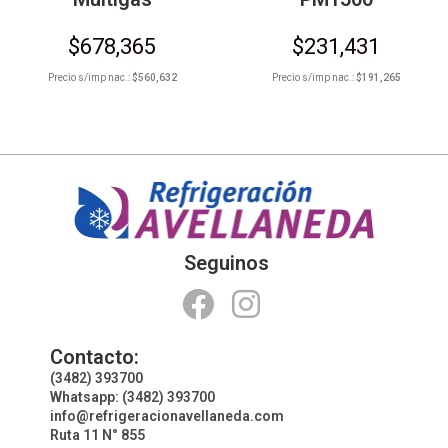
$
678,365
$
231,431
Precio s/imp nac.:
$
560,632
Precio s/imp nac.:
$
191,265
Seguinos
Contacto:
(3482) 393700
Whatsapp: (3482) 393700
info@refrigeracionavellaneda.com
Ruta 11 N° 855