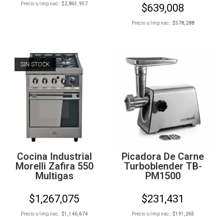
Precio s/imp nac.:
$
2,861,957
$
639,008
Precio s/imp nac.:
$
578,288
SIN STOCK
Cocina Industrial
Picadora De Carne
Morelli Zafira 550
Turboblender TB-
Multigas
PM1500
$
1,267,075
$
231,431
Precio s/imp nac.:
$
1,146,674
Precio s/imp nac.:
$
191,265