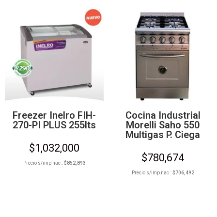
Freezer Inelro FIH-
Cocina Industrial
270-PI PLUS 255lts
Morelli Saho 550
Multigas P. Ciega
$
1,032,000
$
780,674
Precio s/imp nac.:
$
852,893
Precio s/imp nac.:
$
706,492