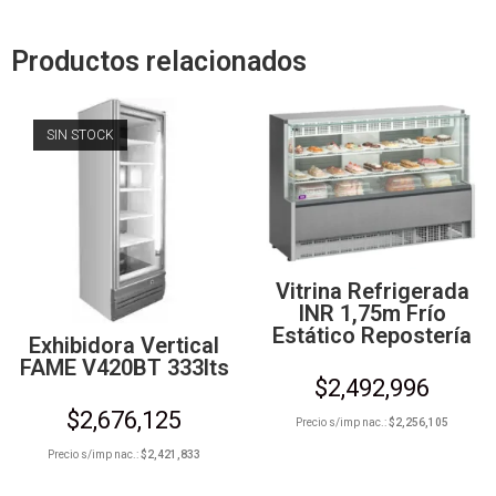
Productos relacionados
SIN STOCK
Vitrina Refrigerada
INR 1,75m Frío
Estático Repostería
Exhibidora Vertical
FAME V420BT 333lts
$
2,492,996
$
2,676,125
Precio s/imp nac.:
$
2,256,105
Precio s/imp nac.:
$
2,421,833