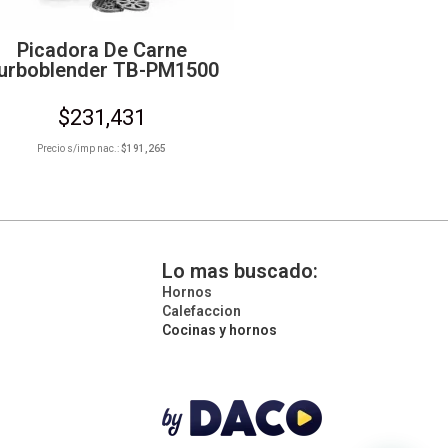
Picadora De Carne
urboblender TB-PM1500
$
231,431
Precio s/imp nac.:
$
191,265
Lo mas buscado:
Hornos
Calefaccion
Cocinas y hornos