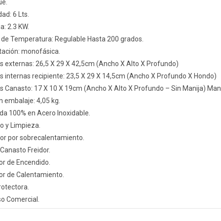
ue.
ad: 6 Lts.
a: 2.3 KW.
 de Temperatura: Regulable Hasta 200 grados.
tación: monofásica.
 externas: 26,5 X 29 X 42,5cm (Ancho X Alto X Profundo)
 internas recipiente: 23,5 X 29 X 14,5cm (Ancho X Profundo X Hondo)
 Canasto: 17 X 10 X 19cm (Ancho X Alto X Profundo – Sin Manija) Manij
n embalaje: 4,05 kg.
da 100% en Acero Inoxidable.
so y Limpieza.
or por sobrecalentamiento.
 Canasto Freidor.
or de Encendido.
or de Calentamiento.
otectora.
so Comercial.