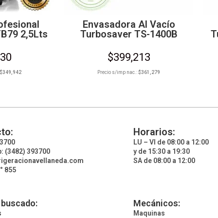
ofesional
Envasadora Al Vacío
B79 2,5Lts
Turbosaver TS-1400B
T
430
$
399,213
$
349,942
Precio s/imp nac.:
$
361,279
to:
Horarios:
93700
LU – VI de 08:00 a 12:00
: (3482) 393700
y de 15:30 a 19:30
rigeracionavellaneda.com
SA de 08:00 a 12:00
° 855
 buscado:
Mecánicos:
s
Maquinas