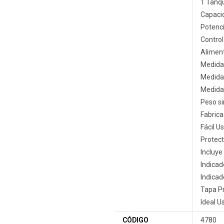
1 Tanq
Capacid
Potenci
Control
Alimen
Medidas
Medidas
Medidas
Peso si
Fabrica
Fácil U
Protect
Incluye
Indicad
Indicad
Tapa Pr
Ideal U
CÓDIGO
4780