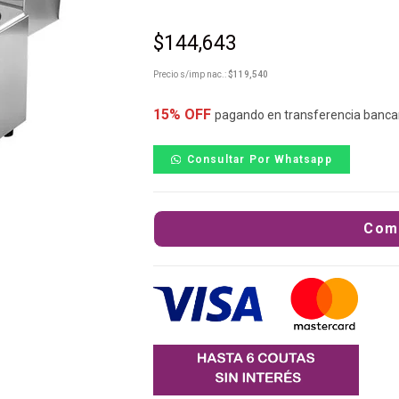
$
144,643
Precio s/imp nac.:
$
119,540
15% OFF
pagando en transferencia banca
Consultar Por Whatsapp
Com