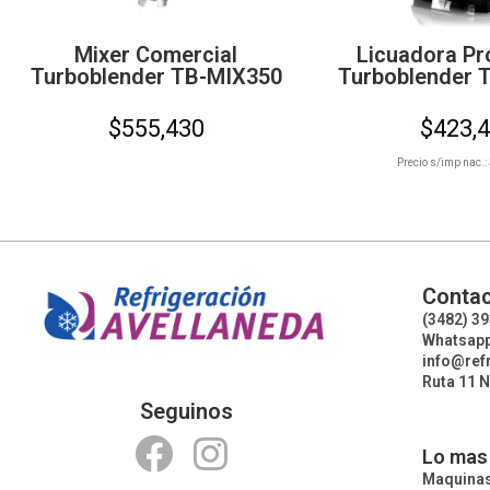
Mixer Comercial
Licuadora Pr
Turboblender TB-MIX350
Turboblender T
$
555,430
$
423,
Precio s/imp nac.:
Contac
(3482) 3
Whatsapp
info@ref
Ruta 11 N
Seguinos
Lo mas
Maquina