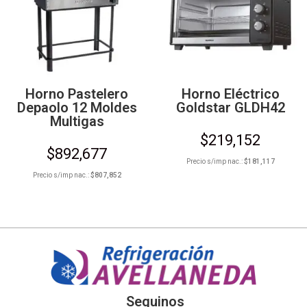
Horno Pastelero
Horno Eléctrico
Depaolo 12 Moldes
Goldstar GLDH42
Multigas
$
219,152
$
892,677
Precio s/imp nac.:
$
181,117
Precio s/imp nac.:
$
807,852
Seguinos