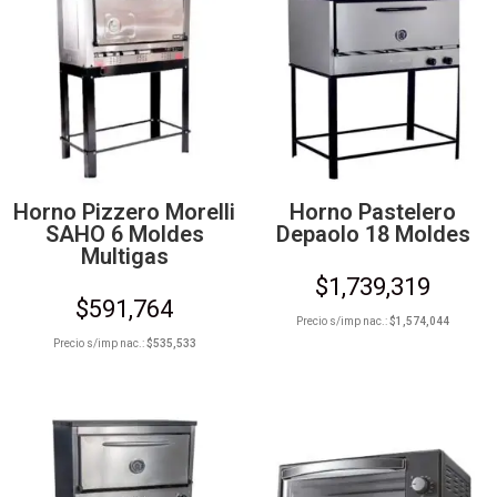
Horno Pizzero Morelli
Horno Pastelero
SAHO 6 Moldes
Depaolo 18 Moldes
Multigas
$
1,739,319
$
591,764
Precio s/imp nac.:
$
1,574,044
Precio s/imp nac.:
$
535,533