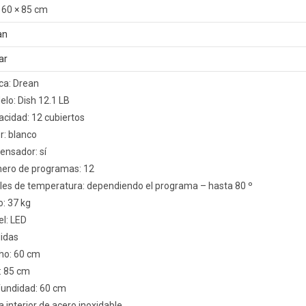
 60 × 85 cm
an
ar
ca: Drean
lo: Dish 12.1 LB
cidad: 12 cubiertos
r: blanco
ensador: sí
ero de programas: 12
les de temperatura: dependiendo el programa – hasta 80 º
: 37 kg
l: LED
idas
ho: 60 cm
: 85 cm
fundidad: 60 cm
 interior de acero inoxidable