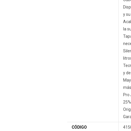
Disp
y su
Acab
la s
Tapa
nece
Sile
lit
Tecn
y de
Mayo
más 
Pro 
25%
Orig
Gara
CÓDIGO
415