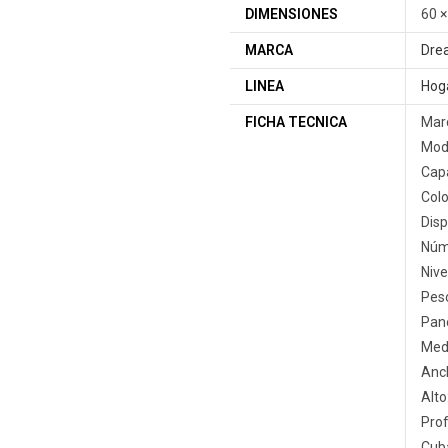
DIMENSIONES
60 ×
MARCA
Dre
LINEA
Hog
FICHA TECNICA
Mar
Mode
Capa
Colo
Disp
Núm
Nive
Peso
Pane
Med
Anc
Alto
Pro
Cuba