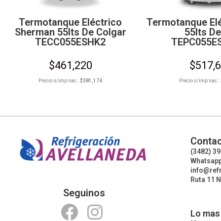
Termotanque Eléctrico
Termotanque Elé
Sherman 55lts De Colgar
55lts De
TECC055ESHK2
TEPC055E
$
461,220
$
517,
Precio s/imp nac.:
$
381,174
Precio s/imp nac.:
Contac
(3482) 3
Whatsapp
info@ref
Ruta 11 N
Seguinos
Lo mas