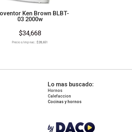
oventor Ken Brown BLBT-
03 2000w
$
34,668
Precio s/imp nac.:
$
28,651
Lo mas buscado:
Hornos
Calefaccion
Cocinas y hornos