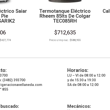
ctrico Saiar
Termotanque Eléctrico
Cal
 Pie
Rheem 85lts De Colgar
SARIK2
TEC085RH
606
$
712,635
$
427,774
Precio s/imp nac.:
$
588,955
to:
Horarios:
93700
LU – VI de 08:00 a 12:00
: (3482) 393700
y de 15:30 a 19:30
rigeracionavellaneda.com
SA de 08:00 a 12:00
° 855
 buscado:
Mecánicos: