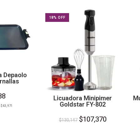
18% OFF
a Depaolo
rnallas
88
Licuadora Minipimer
Mu
Goldstar FY-802
:
$
43,971
$
107,370
$
130,147