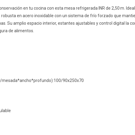
conservación en tu cocina con esta mesa refrigerada INR de 2,50 m. Ide
 robusta en acero inoxidable con un sistema de frío forzado que manti
as. Su amplio espacio interior, estantes ajustables y control digital la 
egura de alimentos.
eto/mesada*ancho*profundo):100/90x250x70
ulable