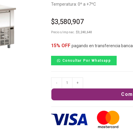
Temperatura: 0º a +7ºC
$
3,580,907
Precio s/imp nac.:
$
3,240,640
15% OFF
pagando en transferencia banca
Consultar Por Whatsapp
-
+
Com