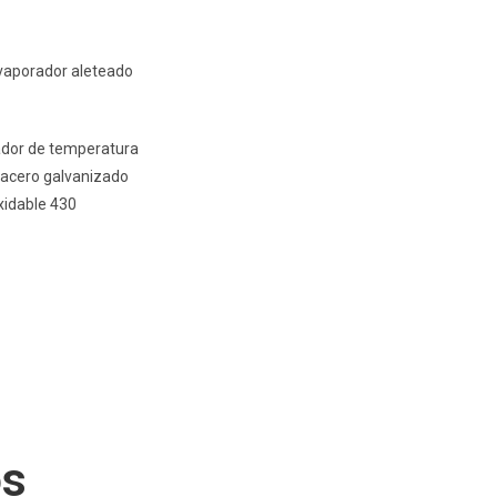
evaporador aleteado
cador de temperatura
n acero galvanizado
xidable 430
os