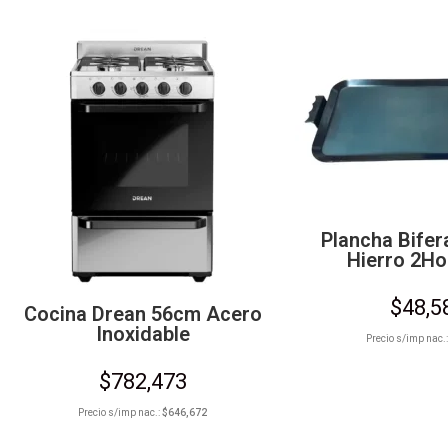
Plancha Bifer
Hierro 2Ho
$
48,5
Cocina Drean 56cm Acero
Inoxidable
Precio s/imp nac.
$
782,473
Precio s/imp nac.:
$
646,672