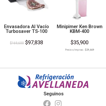
Envasadora Al Vacío
Minipimer Ken Brown
Turbosaver TS-100
KBM-400
$
97,838
$
35,900
$
169,600
Precio s/imp nac.:
$
29,669
Seguinos