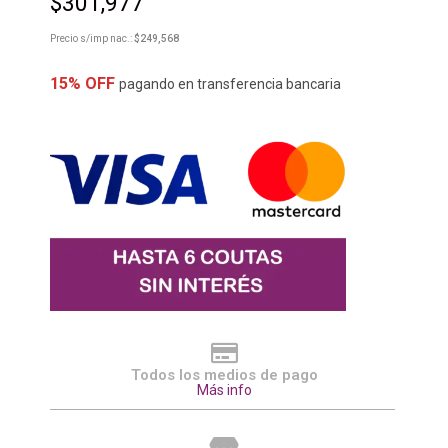
$
301,977
Precio s/imp nac.:
$
249,568
15% OFF
pagando en transferencia bancaria
Todos los medios de pago
Más info