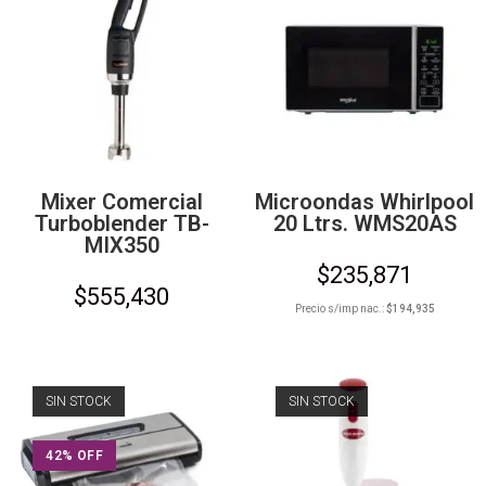
Mixer Comercial
Microondas Whirlpool
Turboblender TB-
20 Ltrs. WMS20AS
MIX350
$
235,871
$
555,430
Precio s/imp nac.:
$
194,935
SIN STOCK
SIN STOCK
42% OFF