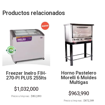
Productos relacionados
Horno Pastelero
Freezer Inelro FIH-
Morelli 6 Moldes
270-PI PLUS 255lts
Multigas
$
1,032,000
$
963,990
Precio s/imp nac.:
$
852,893
Precio s/imp nac.:
$
872,389