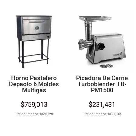
Horno Pastelero
Picadora De Carne
Depaolo 6 Moldes
Turboblender TB-
Multigas
PM1500
$
759,013
$
231,431
Precio s/imp nac.:
$
686,890
Precio s/imp nac.:
$
191,265