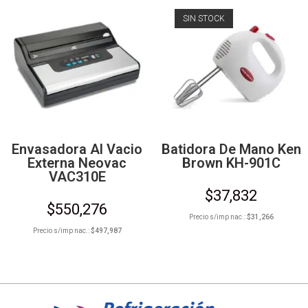
SIN STOCK
Envasadora Al Vacio
Batidora De Mano Ken
Externa Neovac
Brown KH-901C
VAC310E
$
37,832
$
550,276
Precio s/imp nac.:
$
31,266
Precio s/imp nac.:
$
497,987