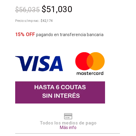
$
51,030
$
56,035
Precio s/imp nac.:
$
42,174
15% OFF
pagando en transferencia bancaria
Todos los medios de pago
Más info