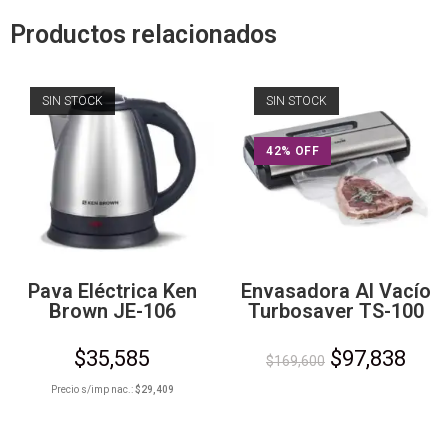
Productos relacionados
SIN STOCK
SIN STOCK
42% OFF
Pava Eléctrica Ken
Envasadora Al Vacío
Brown JE-106
Turbosaver TS-100
$
35,585
$
97,838
$
169,600
Precio s/imp nac.:
$
29,409