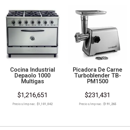
Cocina Industrial
Picadora De Carne
Depaolo 1000
Turboblender TB-
Multigas
PM1500
$
1,216,651
$
231,431
Precio s/imp nac.:
$
1,101,042
Precio s/imp nac.:
$
191,265