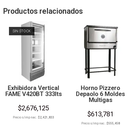
Productos relacionados
SIN STOCK
Exhibidora Vertical
Horno Pizzero
FAME V420BT 333lts
Depaolo 6 Moldes
Multigas
$
2,676,125
$
613,781
Precio s/imp nac.:
$
2,421,833
Precio s/imp nac.:
$
555,458