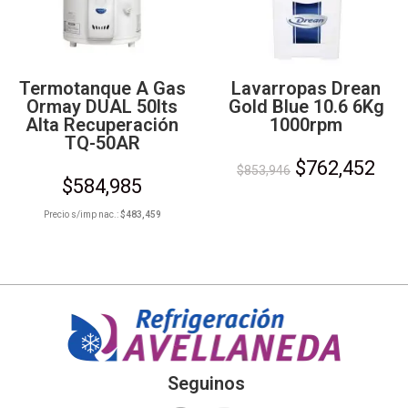
Termotanque A Gas
Lavarropas Drean
Ormay DUAL 50lts
Gold Blue 10.6 6Kg
Alta Recuperación
1000rpm
TQ-50AR
$
762,452
$
853,946
$
584,985
Precio s/imp nac.:
$
483,459
Seguinos