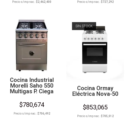
Precio s/imp nac.:
$
2,462,400
Precio s/imp nac.:
$
727,292
SIN STOCK
Cocina Industrial
Morelli Saho 550
Cocina Ormay
Multigas P. Ciega
Eléctrica Nova-50
$
780,674
$
853,065
Precio s/imp nac.:
$
706,492
Precio s/imp nac.:
$
705,012