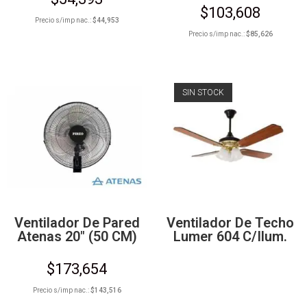
$
103,608
Precio s/imp nac.:
$
44,953
Precio s/imp nac.:
$
85,626
SIN STOCK
Ventilador De Pared
Ventilador De Techo
Atenas 20″ (50 CM)
Lumer 604 C/Ilum.
$
173,654
Precio s/imp nac.:
$
143,516