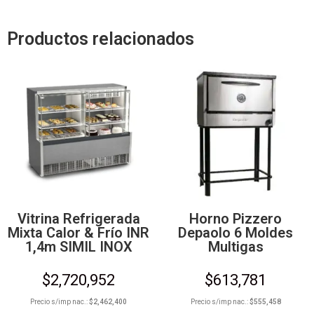
Productos relacionados
Vitrina Refrigerada
Horno Pizzero
Mixta Calor & Frío INR
Depaolo 6 Moldes
1,4m SIMIL INOX
Multigas
$
2,720,952
$
613,781
Precio s/imp nac.:
$
2,462,400
Precio s/imp nac.:
$
555,458