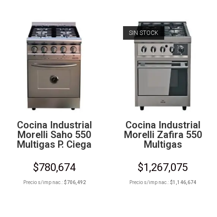
SIN STOCK
Cocina Industrial
Cocina Industrial
Morelli Saho 550
Morelli Zafira 550
Multigas P. Ciega
Multigas
$
780,674
$
1,267,075
Precio s/imp nac.:
$
706,492
Precio s/imp nac.:
$
1,146,674