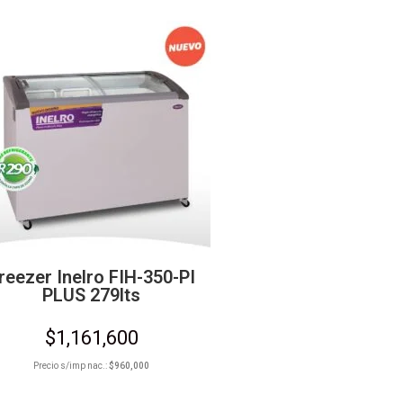
reezer Inelro FIH-350-PI
PLUS 279lts
$
1,161,600
Precio s/imp nac.:
$
960,000