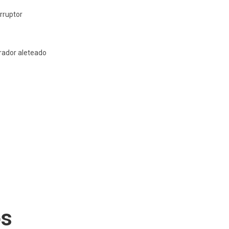
erruptor
orador aleteado
os