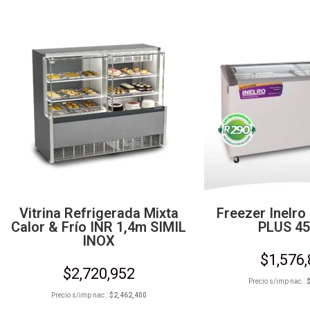
Vitrina Refrigerada Mixta
Freezer Inelro
Calor & Frío INR 1,4m SIMIL
PLUS 45
INOX
$
1,576
$
2,720,952
Precio s/imp nac.:
Precio s/imp nac.:
$
2,462,400