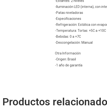
-Estantes: 2 niveles
-Iluminación LED (interna), con int
-Patas niveladoras
-Especificaciones
-Refrigeración: Estática con evap
-Temperatura: Tortas: +5C a +10C
-Bebidas: 0 a +7C
-Descongelación: Manual
Otra Información
-Origen: Brasil
-1 año de garantía
Productos relacionad