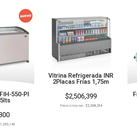
Vitrina Refrigerada INR
2Placas Frías 1,75m
 FIH-550-PI
F
$
2,506,399
5lts
Precio s/imp nac.:
$
2,268,234
,800
$
1,303,140