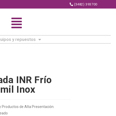
(3482) 393700
uipos y repuestos
ada INR Frío
mil Inox
y Productos de Alta Presentación.
teado