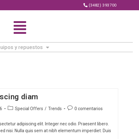
(3482) 393700
uipos y repuestos
iscing diam
16
Special Offers
/
Trends
0 comentarios
ctetur adipiscing elit. Integer nec odio. Praesent libero.
ed nisi. Nulla quis sem at nibh elementum imperdiet. Duis