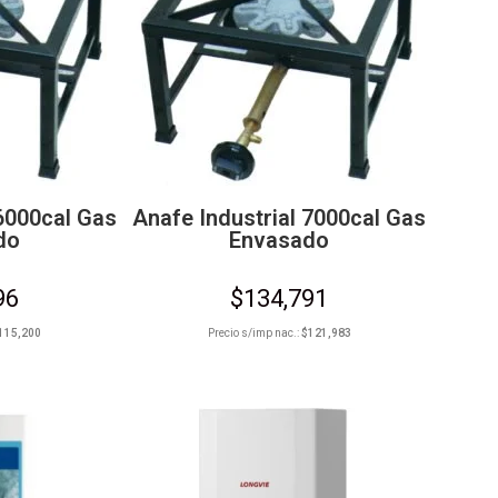
 6000cal Gas
Anafe Industrial 7000cal Gas
do
Envasado
96
$
134,791
115,200
Precio s/imp nac.:
$
121,983