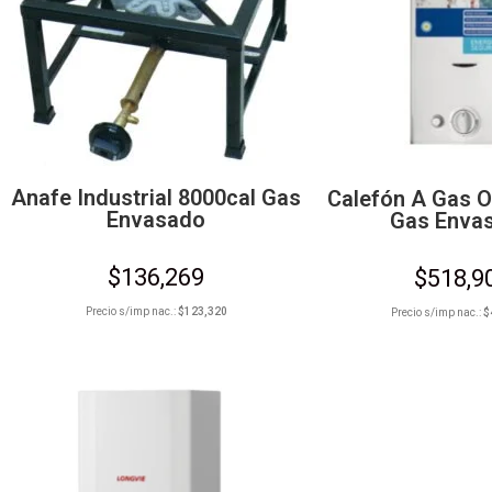
Anafe Industrial 8000cal Gas
Calefón A Gas O
Envasado
Gas Enva
$
136,269
$
518,9
Precio s/imp nac.:
$
123,320
Precio s/imp nac.:
$