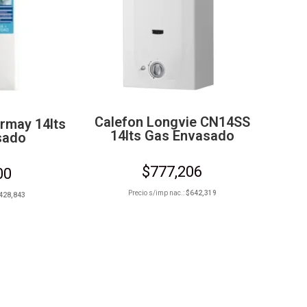
Calefon Longvie CN14SS
rmay 14lts
14lts Gas Envasado
sado
$
777,206
00
Precio s/imp nac.:
$
642,319
428,843