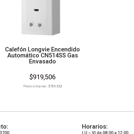
Calefón Longvie Encendido
Automático CN514SS Gas
Envasado
$
919,506
Precio s/imp nac.:
$
759,922
to:
Horarios:
93700
LU – VI de 08:00 a 12:00