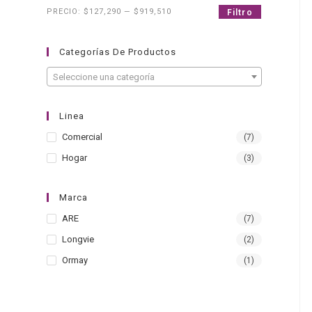
PRECIO:
$127,290
—
$919,510
Filtro
Categorías De Productos
Seleccione una categoría
Linea
Comercial
(7)
Hogar
(3)
Marca
ARE
(7)
Longvie
(2)
Ormay
(1)