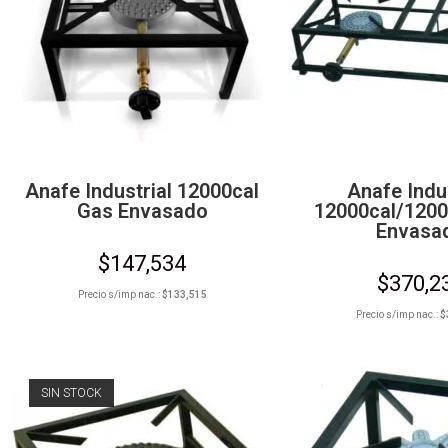
Anafe Industrial 12000cal
Anafe Indu
Gas Envasado
12000cal/1200
Envasa
$
147,534
$
370,2
Precio s/imp nac.:
$
133,515
Precio s/imp nac.:
$
SIN STOCK