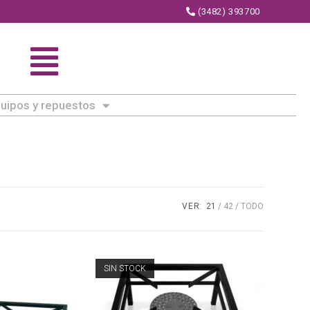
(3482) 393700
uipos y repuestos
VER:
21
42
TODO
SIN STOCK