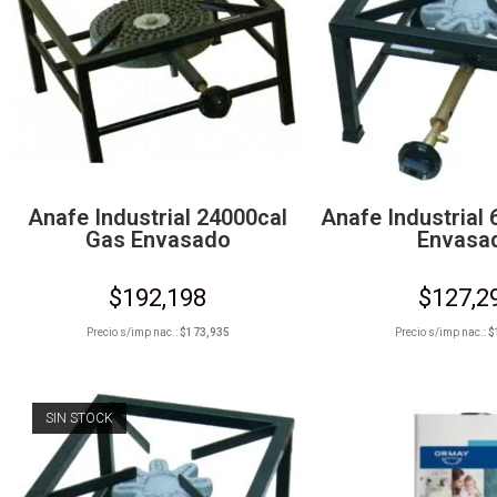
Anafe Industrial 24000cal
Anafe Industrial
Gas Envasado
Envasa
$
192,198
$
127,2
Precio s/imp nac.:
$
173,935
Precio s/imp nac.:
$
SIN STOCK