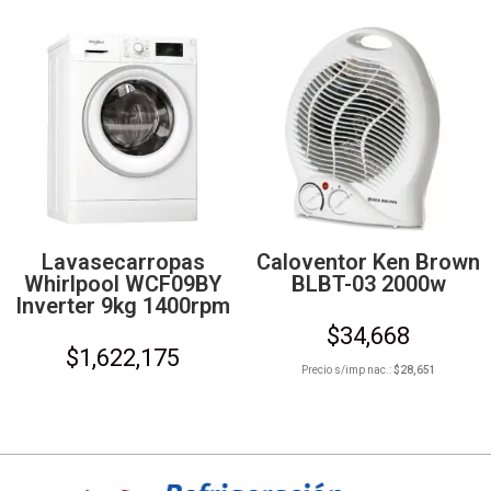
Lavasecarropas
Caloventor Ken Brown
Whirlpool WCF09BY
BLBT-03 2000w
Inverter 9kg 1400rpm
$
34,668
$
1,622,175
Precio s/imp nac.:
$
28,651