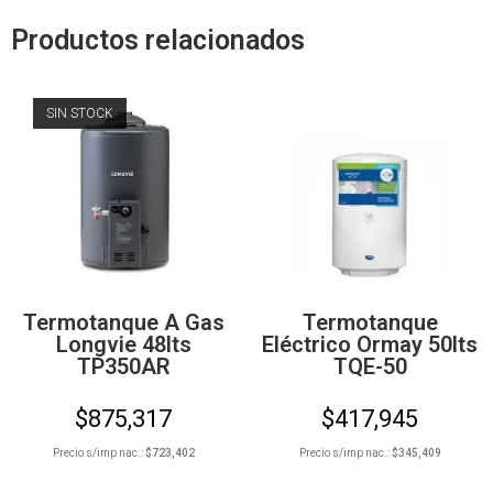
Productos relacionados
SIN STOCK
Termotanque A Gas
Termotanque
Longvie 48lts
Eléctrico Ormay 50lts
TP350AR
TQE-50
$
875,317
$
417,945
Precio s/imp nac.:
$
723,402
Precio s/imp nac.:
$
345,409