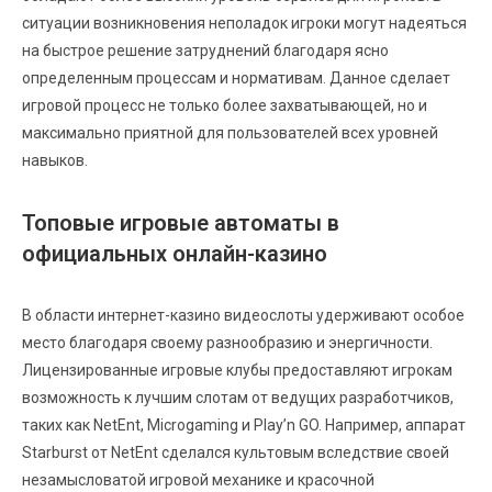
ситуации возникновения неполадок игроки могут надеяться
на быстрое решение затруднений благодаря ясно
определенным процессам и нормативам. Данное сделает
игровой процесс не только более захватывающей, но и
максимально приятной для пользователей всех уровней
навыков.
Топовые игровые автоматы в
официальных онлайн-казино
В области интернет-казино видеослоты удерживают особое
место благодаря своему разнообразию и энергичности.
Лицензированные игровые клубы предоставляют игрокам
возможность к лучшим слотам от ведущих разработчиков,
таких как NetEnt, Microgaming и Play’n GO. Например, аппарат
Starburst от NetEnt сделался культовым вследствие своей
незамысловатой игровой механике и красочной