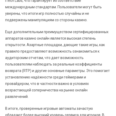
iTech Labs, что гарантирует их соответствие
международным стандартам. Пользователи могут быть
уверены, что итоги игр полностью случайны и не
подвержены манипуляциям со стороны казино.
Еще дополнительным преимуществом сертифицированных
аппаратов казино онлайн является высокая степень
открытости. Азартные площадки, дающие такие игры, как
правило предоставляют возможность ознакомиться к
аудиторским отчетам, что дает возможность
пользователям наблюдать за реальные коэффициенты
возврата (RTP) и другие основные параметры. Это помогает
установлению надёжности среди геймерами и
провайдером, что в частности важно в условиях
возрастающей соперничества на рынке онлайн
развлечений.
В итоге, проверенные игровые автоматы зачастую
обладают более высокий уровень сервиса для игроков. В