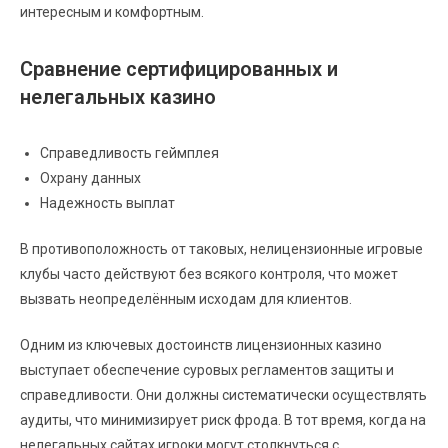
интересным и комфортным.
Сравнение сертифицированных и
нелегальных казино
Справедливость геймплея
Охрану данных
Надежность выплат
В противоположность от таковых, нелицензионные игровые
клубы часто действуют без всякого контроля, что может
вызвать неопределённым исходам для клиентов.
Одним из ключевых достоинств лицензионных казино
выступает обеспечение суровых регламентов защиты и
справедливости. Они должны систематически осуществлять
аудиты, что минимизирует риск фрода. В тот время, когда на
нелегальных сайтах игроки могут столкнуться с