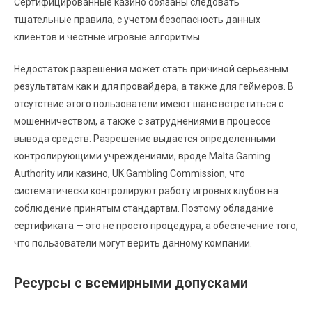
Сертифицированные казино обязаны следовать
тщательные правила, с учетом безопасность данных
клиентов и честные игровые алгоритмы.
Недостаток разрешения может стать причиной серьезным
результатам как и для провайдера, а также для геймеров. В
отсутствие этого пользователи имеют шанс встретиться с
мошенничеством, а также с затруднениями в процессе
вывода средств. Разрешение выдается определенными
контролирующими учреждениями, вроде Malta Gaming
Authority или казино, UK Gambling Commission, что
систематически контролируют работу игровых клубов на
соблюдение принятым стандартам. Поэтому обладание
сертификата — это не просто процедура, а обеспечение того,
что пользователи могут верить данному компании.
Ресурсы с всемирными допусками