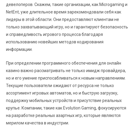
девелоперов. Скажем, такие организации, как Microgaming и
NetEnt, уже длительное время зарекомендовали себя как
лидеры в этой области. Они предоставляют клиентам не
только захватывающий игру, но и гарантируют безопасность
и справедливость игрового процесса благодаря
использованию новейших методов кодирования
информации.
При определении программного обеспечения для онлайн
казино важно рассматривать не только имидж провайдера,
но и его умение приспосабливаться к новым направлениям.
Текущие пользователи ожидают от ресурса не только
ассортимент игровых автоматов, но и быструю загрузку,
поддержку мобильных устройств и присутствие реальных
крупье. Компании, такие как Evolution Gaming, фокусируются
на разработке реальных азартных игр, которые являются
мерилом качества в индустрии.