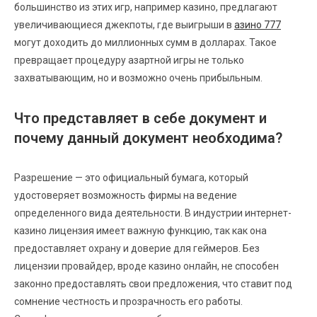
большинство из этих игр, например казино, предлагают
увеличивающиеся джекпоты, где выигрыши в
азино 777
могут доходить до миллионных сумм в долларах. Такое
превращает процедуру азартной игры не только
захватывающим, но и возможно очень прибыльным.
Что представляет в себе документ и
почему данный документ необходима?
Разрешение — это официальный бумага, который
удостоверяет возможность фирмы на ведение
определенного вида деятельности. В индустрии интернет-
казино лицензия имеет важную функцию, так как она
предоставляет охрану и доверие для геймеров. Без
лицензии провайдер, вроде казино онлайн, не способен
законно предоставлять свои предложения, что ставит под
сомнение честность и прозрачность его работы.