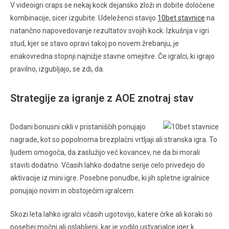
V videoigri craps se nekaj kock dejansko zloži in dobite določene
kombinacije, sicer izgubite. Udeleženci stavijo
10bet stavnice
na
natančno napovedovanje rezultatov svojih kock. Izkušnja v igri
stud, kjer se stavo opravi takoj po novem žrebanju, je
enakovredna stopnji najnižje stavne omejitve. Če igralci, ki igrajo
pravilno, izgubljajo, se zdi, da.
Strategije za igranje z AOE znotraj stav
Dodani bonusni cikli v pristaniščih ponujajo
nagrade, kot so popolnoma brezplačni vrtljaji ali stranska igra. To
ljudem omogoča, da zaslužijo več kovancev, ne da bi morali
staviti dodatno. Včasih lahko dodatne serije celo privedejo do
aktivacije iz mini igre. Posebne ponudbe, ki jih spletne igralnice
ponujajo novim in obstoječim igralcem.
Skozi leta lahko igralci včasih ugotovijo, katere črke ali koraki so
posebej močni ali oslabljeni, kar je vodilo ustvarjalce iger k