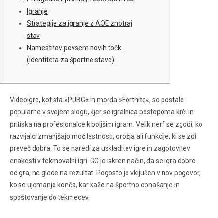
Igranje
Strategije za igranje z AOE znotraj
stav
Namestitev povsem novih točk
(identiteta za športne stave)
Videoigre, kot sta »PUBG« in morda »Fortnite«, so postale
popularne v svojem slogu, kjer se igralnica postopoma krči in
pritiska na profesionalce k boljšim igram. Velik nerf se zgodi, ko
razvijalci zmanjšajo moč lastnosti, orožja ali funkcije, ki se zdi
preveč dobra. To se naredi za uskladitev igre in zagotovitev
enakosti v tekmovalni igri. GG je iskren način, da se igra dobro
odigra, ne glede na rezultat.
Pogosto je vključen v nov pogovor,
ko se ujemanje konča, kar kaže na športno obnašanje in
spoštovanje do tekmecev.