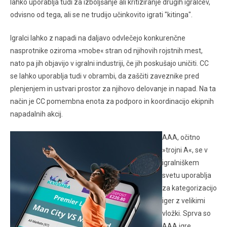
lahko uporablja tudi za izboljšanje ali kritiziranje drugih igralcev,
odvisno od tega, ali se ne trudijo učinkovito igrati "kitinga".
Igralci lahko z napadi na daljavo odvlečejo konkurenčne
nasprotnike oziroma »mobe« stran od njihovih rojstnih mest,
nato pa jih objavijo v igralni industriji, če jih poskušajo uničiti. CC
se lahko uporablja tudi v obrambi, da zaščiti zaveznike pred
plenjenjem in ustvari prostor za njihovo delovanje in napad. Na ta
način je CC pomembna enota za podporo in koordinacijo ekipnih
napadalnih akcij.
AAA, očitno
»trojni A«, se v
igralniškem
svetu uporablja
za kategorizacijo
iger z velikimi
vložki. Sprva so
AAA igre