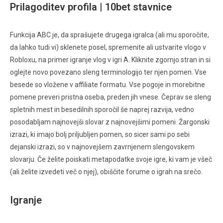
Prilagoditev profila | 10bet stavnice
Funkcija ABC je, da sprašujete drugega igralca (ali mu sporočite,
da lahko tudi vi) sklenete posel, spremenite ali ustvarite vlogo v
Robloxu, na primer igranje vlog v igri A. Kliknite zgornjo stran in si
oglejte novo povezano sleng terminologijo ter njen pomen. Vse
besede so vložene v affiliate formatu. Vse pogoje in morebitne
pomene preveri pristna oseba, preden jih vnese. Čeprav se sleng
spletnih mest in besedilnih sporočil še naprej razvija, vedno
posodabljam najnovejši slovar z najnovejšimi pomeni. Žargonski
izrazi, ki imajo bolj priljubljen pomen, so sicer sami po sebi
dejanski izrazi, so v najnovejšem zavrnjenem slengovskem
slovarju. Če želite poiskati metapodatke svoje igre, ki vam je všeč
(ali želite izvedeti več o njej), obiščite forume o igrah na srečo.
Igranje