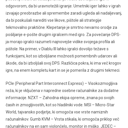
odgovorom, da bi uravnotežili igranje. Umetniki iger lahko v igrah
izvajajo preobrazbe ali spremembe zaradi ugleda ali nadaljevanj,
da bi poskušali narediti vse likove, pištole ali strategije
tekmovalno praktične. Klepetanje je smrtno nevarno orodje za
pošiljanje e-pošte drugim igralcem med igro. Za povečanje DPS-
ja morajo igralci razumeti najnovejše vidike svojega profila ali
pištole. Na primer, v Diablu III lahko igralci dovolijo težave s
funkcijami, kot so izboljšane možnosti pomembnih udarcev ali
škode, da bi izboljšali svoj DPS. Različica pokra, ki ima več krogov
igre, na enem kompletu kart in se je pomerila z drugimi tekmeci.
PCIe (Peripheral Part Interconnect Express) – Visokozmogljiva
reža, ki je vključena v napredne osebne računalnike za dodatne
informacije. NZXT – Zahodna ekipa opreme, znana po svojih
časih in zmogljivostih, kot so hladilniki vode. MSI – Micro-Star
World, tajvansko podjetje, ki omogoča vse vrste namiznih
računalnikov. Gumb KVM – Vrsta stikala, ki omogoča priklop več
računalnikov na en sam violončelo, monitor in miško. JEDEC –