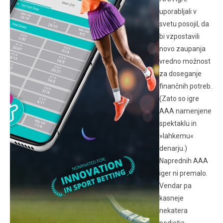
uporabljali v
svetu posojil, da
bi vzpostavili
novo zaupanja
vredno možnost
za doseganje
finančnih potreb.
(Zato so igre
AAA namenjene
spektaklu in
»lahkemu«
denarju.)
Naprednih AAA
iger ni premalo.
Vendar pa
kasneje
nekatera