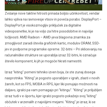
Zvišanje nove taktne hitrosti prinaša boljšo učinkovitost, vendar
lahko vpliva na ravnovesje vtisov in poveča porabo. DisplayPort –
DisplayPort je visokozmogljiv priključek za digitalne
videoposnetke, ki je na voljo za hitre posodobitve in najvišje
ločljivosti. AMD Radeon – AMD-jeva blagovna znamka za
zmogljivost zaradi števila grafičnih kartic, modulov DRAM, SSD-
jev in podporne programske opreme. 32-bitni – Pri sklicevanju na
računalniške strukture se uporablja izraz 32-bitni, ki označuje
število komponent, ki jih je mogoče hkrati namestiti.
Izraz "kiting" pomeni tehniko izven boja, če ste zunaj dosega
nasprotnika. "Kiting" je pogosto uporabljen v igrah, zlasti v novih
žanrih, kot so FPS, MOBA in RPG, kjer liki ponujajo možnosti na
daljavo, igralci pa vam pomagajo pri "kitingu". "Kiting" je priljubljen
izraz tudi v e-športu, kjer igralci pogosto pokažejo svoj "kiting"
občutek v arzenalih z najvišjimi mejami. "Kiting" je izraz, ki se