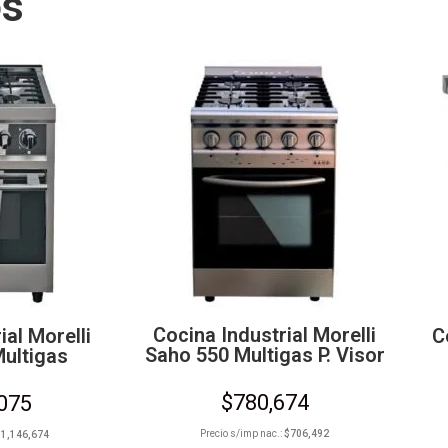
os
Cocina Industrial Morelli
ial Morelli
C
Saho 550 Multigas P. Visor
Multigas
$
780,674
,075
Precio s/imp nac.:
$
706,492
$
1,146,674