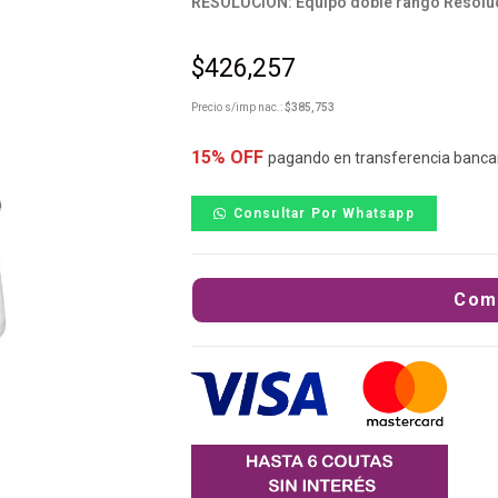
RESOLUCIÓN: Equipo doble rango Resolució
$
426,257
Precio s/imp nac.:
$
385,753
15% OFF
pagando en transferencia banca
Consultar Por Whatsapp
Com