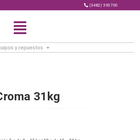
(3482) 393700
uipos y repuestos
 Croma 31kg