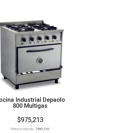
ocina Industrial Depaolo
800 Multigas
$
975,213
Precio s/imp nac.:
$
882,546