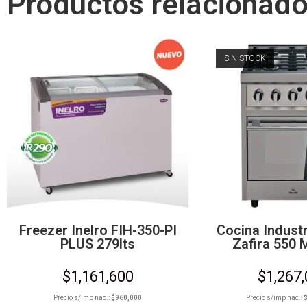
Productos relacionad
SIN STOCK
Freezer Inelro FIH-350-PI
Cocina Industr
PLUS 279lts
Zafira 550 
$
1,161,600
$
1,267
Precio s/imp nac.:
$
960,000
Precio s/imp nac.: