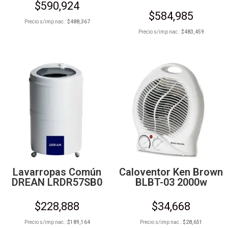
$
590,924
$
584,985
Precio s/imp nac.:
$
488,367
Precio s/imp nac.:
$
483,459
Lavarropas Común
Caloventor Ken Brown
DREAN LRDR57SB0
BLBT-03 2000w
$
228,888
$
34,668
Precio s/imp nac.:
$
189,164
Precio s/imp nac.:
$
28,651